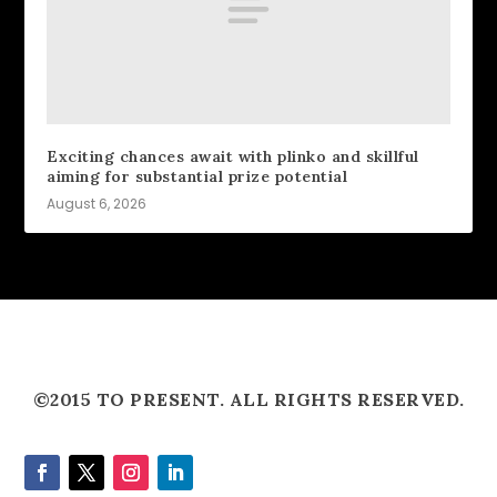
Exciting chances await with plinko and skillful
aiming for substantial prize potential
August 6, 2026
©2015 TO PRESENT. ALL RIGHTS RESERVED.