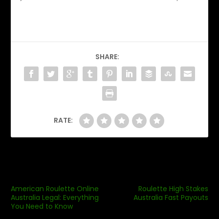
SHARE:
RATE:
PREVIOUS
NEXT
American Roulette Online
Roulette High Stakes
Australia Legal: Everything
Australia Fast Payouts
You Need to Know