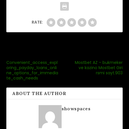
RATE:
PREVIOUS
NEXT
Convenient_access_expl
Mostbet AZ – bukmeker
oring_payday_loans_onli
ve kazino Mostbet Giri
ne_options_for_immedia
rsmi sayt.903
te_cash_needs
ABOUT THE AUTHOR
showspaces