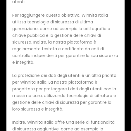
utenti.
Per raggiungere questo obiettivo, Winnita Italia
utilizza tecnologie di sicurezza di ultima
generazione, come ad esempio la crittografia a
chiave pubblica e la gestione delle chiavi di
sicurezza. Inoltre, la nostra piattaforma è
regolarmente testata e certificata da enti di
controllo indipendenti per garantire la sua sicurezza
e integrità.
La protezione dei dati degli utenti è un’altra priorità
per Winnita Italia. La nostra piattaforma è
progettata per proteggere i dati degli utenti con la
massima cura, utilizzando tecnologie di cifratura e
gestione delle chiavi di sicurezza per garantire la
loro sicurezza e integrità.
Inoltre, Winnita Italia offre una serie di funzionalità
di sicurezza aggiuntive, come ad esempio la