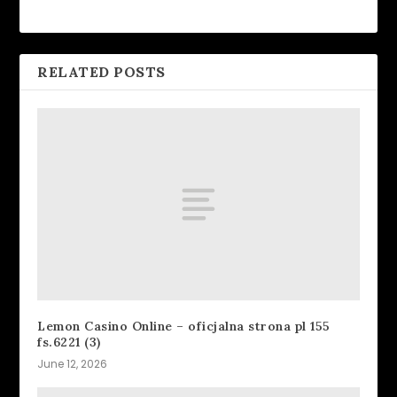
RELATED POSTS
Lemon Casino Online – oficjalna strona pl 155
fs.6221 (3)
June 12, 2026