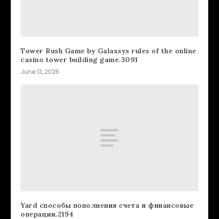
Tower Rush Game by Galaxsys rules of the online
casino tower building game.3091
June 12, 2026
Yard способы пополнения счета и финансовые
операции.2194