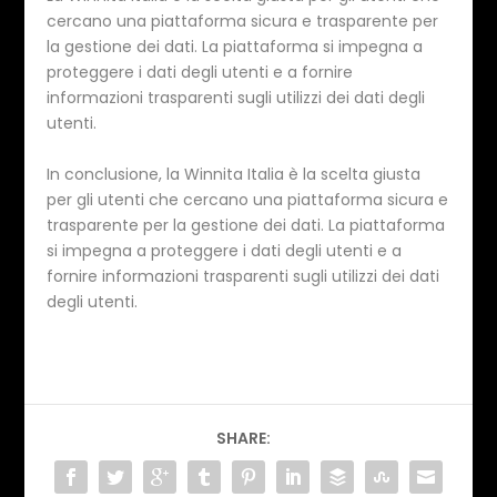
cercano una piattaforma sicura e trasparente per
la gestione dei dati. La piattaforma si impegna a
proteggere i dati degli utenti e a fornire
informazioni trasparenti sugli utilizzi dei dati degli
utenti.
In conclusione, la Winnita Italia è la scelta giusta
per gli utenti che cercano una piattaforma sicura e
trasparente per la gestione dei dati. La piattaforma
si impegna a proteggere i dati degli utenti e a
fornire informazioni trasparenti sugli utilizzi dei dati
degli utenti.
SHARE: