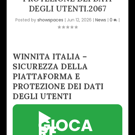
DEGLI UTENTI.2067
Posted by
showspaces
|
Jun 12, 2026
|
News
|
0
|
WINNITA ITALIA –
SICUREZZA DELLA
PIATTAFORMA E
PROTEZIONE DEI DATI
DEGLI UTENTI
▶️
GIOCA
RE