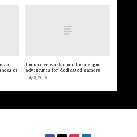
poker
Immersive worlds and hero vegas
ances et
adventures for dedicated gamers
July 8, 2026