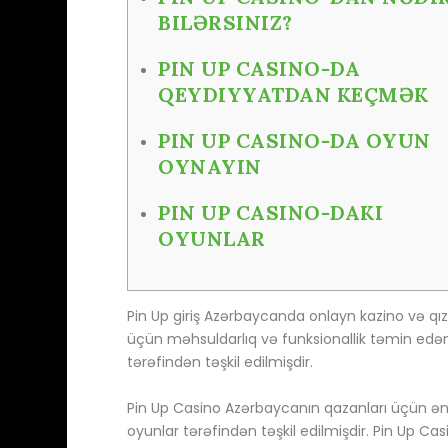
BILƏRSINIZ?
PIN UP CASINO-DA
QEYDIYYATDAN KEÇMƏK
PIN UP CASINO-DA OYUN
OYNAYIN
PIN UP CASINO-DAKI
OYUNLAR
Pin Up giriş Azərbaycanda onlayn kazino və qızıl
üçün məhsuldarlıq və funksionallik təmin edən
tərəfindən təşkil edilmişdir.
Pin Up Casino Azərbaycanın qazanları üçün ən y
oyunlar tərəfindən təşkil edilmişdir. Pin Up Cas