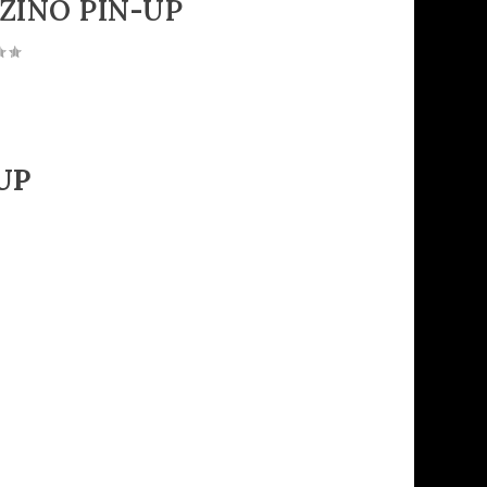
ZINO PIN-UP
UP