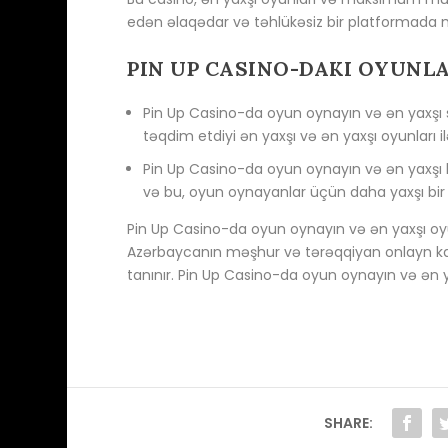
edən əlaqədar və təhlükəsiz bir platformada 
PIN UP CASINO-DAKI OYUNL
Pin Up Casino-da oyun oynayın və ən yaxşı sl
təqdim etdiyi ən yaxşı və ən yaxşı oyunları ilə
Pin Up Casino-da oyun oynayın və ən yaxşı li
və bu, oyun oynayanlar üçün daha yaxşı bir
Pin Up Casino-da oyun oynayın və ən yaxşı oy
Azərbaycanın məşhur və tərəqqiyan onlayn kaz
tanınır. Pin Up Casino-da oyun oynayın və ən 
SHARE: