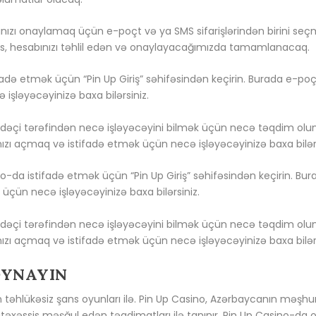
ı onaylamaq üçün e-poçt və ya SMS sifarişlərindən birini seçmək 
oses, hesabınızı təhlil edən və onaylayacağımızda tamamlanacaq.
 etmək üçün “Pin Up Giriş” səhifəsindən keçirin. Burada e-poçt ü
 işləyəcəyinizə baxa bilərsiniz.
əçi tərəfindən necə işləyəcəyini bilmək üçün necə təqdim olunmu
zı açmaq və istifadə etmək üçün necə işləyəcəyinizə baxa bilərs
a istifadə etmək üçün “Pin Up Giriş” səhifəsindən keçirin. Burad
k üçün necə işləyəcəyinizə baxa bilərsiniz.
əçi tərəfindən necə işləyəcəyini bilmək üçün necə təqdim olunmu
zı açmaq və istifadə etmək üçün necə işləyəcəyinizə baxa bilərs
OYNAYIN
təhlükəsiz şans oyunları ilə. Pin Up Casino, Azərbaycanın məşhur 
əxəssis məşğul edən təqdimatları ilə tanınır. Pin Up Casino-da 