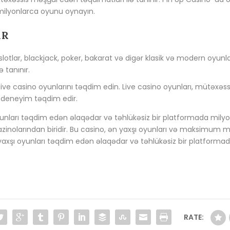
milyonlarca oyunu oynayın.
AR
otlar, blackjack, poker, bakarat və digər klasik və modern oyunla
 tanınır.
ve casino oyunlarını təqdim edin. Live casino oyunları, mütəxəssis
 deneyim təqdim edir.
unları təqdim edən əlaqədar və təhlükəsiz bir platformada milyo
inolarından biridir. Bu casino, ən yaxşı oyunları və maksimum m
yaxşı oyunları təqdim edən əlaqədar və təhlükəsiz bir platforma
RATE: