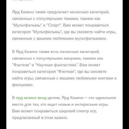
Ярд Казино также предлагает несколько категорий,
связанных с популярными темами, такими как
“Мультфильмы” и “Спорт”. Вам может понравиться
категория “Мультфильмы”, где вы сможете найти игры,
связанные с вашими любимыми мультфильмами.
В Ярд Казино также есть несколько категорий,
связанных с популярными жанрами, такими как
“Фэнтези” и “Научная фантастика”. Вам может
понравиться категория “Фэнтези”, где вы сможете
найти игры, связанные с вашими любимыми книгами и
фильмами.
В
ярд казино вход
целом, Ярд Казино – это идеальное
место для тех, кто ищет новые и интересные игры.
Вам может понравиться широкий спектр игр,
предлагаемый в этом казино.