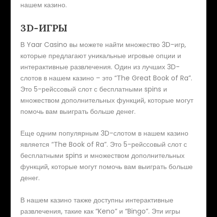
нашем казино.
3D-ИГРЫ
В Yaar Casino вы можете найти множество 3D-игр,
которые предлагают уникальные игровые опции и
интерактивные развлечения. Один из лучших 3D-
слотов в нашем казино – это “The Great Book of Ra”.
Это 5-рейссовый слот с бесплатными spins и
множеством дополнительных функций, которые могут
помочь вам выиграть больше денег.
Еще одним популярным 3D-слотом в нашем казино
является “The Book of Ra”. Это 5-рейссовый слот с
бесплатными spins и множеством дополнительных
функций, которые могут помочь вам выиграть больше
денег.
В нашем казино также доступны интерактивные
развлечения, такие как “Keno” и “Bingo”. Эти игры