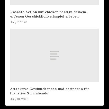
Rasante Action mit chicken road in deinem
eigenen Geschicklichkeitsspiel erleben
July 7, 2026
Attraktive Gewinnchancen und casinacho für
lukrative Spielabende
July 18, 2026