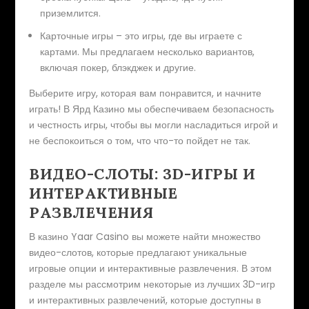
приземлится.
Карточные игры – это игры, где вы играете с
картами. Мы предлагаем несколько вариантов,
включая покер, блэкджек и другие.
Выберите игру, которая вам понравится, и начните
играть! В Ярд Казино мы обеспечиваем безопасность
и честность игры, чтобы вы могли насладиться игрой и
не беспокоиться о том, что что-то пойдет не так.
ВИДЕО-СЛОТЫ: 3D-ИГРЫ И
ИНТЕРАКТИВНЫЕ
РАЗВЛЕЧЕНИЯ
В казино Yaar Casino вы можете найти множество
видео-слотов, которые предлагают уникальные
игровые опции и интерактивные развлечения. В этом
разделе мы рассмотрим некоторые из лучших 3D-игр
и интерактивных развлечений, которые доступны в