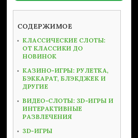
СОДЕРЖИМОЕ
КЛАССИЧЕСКИЕ СЛОТЫ:
ОТ КЛАССИКИ ДО
НОВИНОК
КАЗИНО-ИГРЫ: РУЛЕТКА,
БЭККАРАТ, БЛЭКДЖЕК И
ДРУГИЕ
ВИДЕО-СЛОТЫ: 3D-ИГРЫ И
ИНТЕРАКТИВНЫЕ
РАЗВЛЕЧЕНИЯ
3D-ИГРЫ