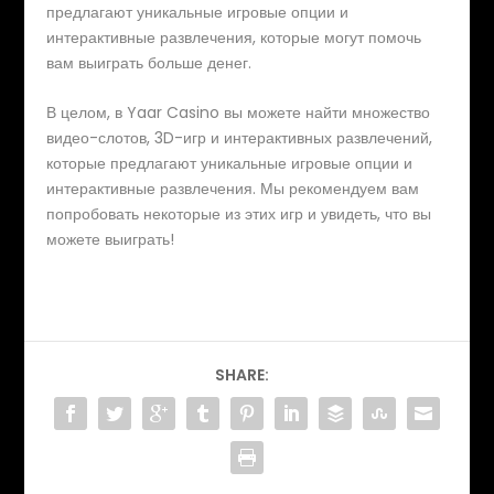
предлагают уникальные игровые опции и
интерактивные развлечения, которые могут помочь
вам выиграть больше денег.
В целом, в Yaar Casino вы можете найти множество
видео-слотов, 3D-игр и интерактивных развлечений,
которые предлагают уникальные игровые опции и
интерактивные развлечения. Мы рекомендуем вам
попробовать некоторые из этих игр и увидеть, что вы
можете выиграть!
SHARE: