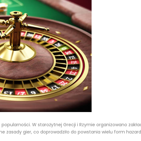
a popularności. W starożytnej Grecji i Rzymie organizowano zakł
ne zasady gier, co doprowadziło do powstania wielu form hazardu,