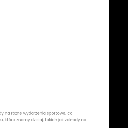
ady na różne wydarzenia sportowe, co
 które znamy dzisiaj, takich jak zakłady na