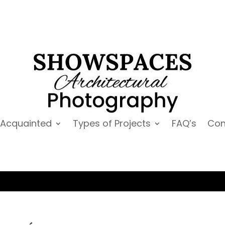
 Acquainted
Types of Projects
FAQ’s
Con