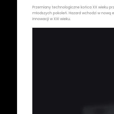
Przemiany technologiczne końca XX wieku prz
młodszych pokoleń. Hazard wchodzi w nową er
innowacji w XXI wieku.