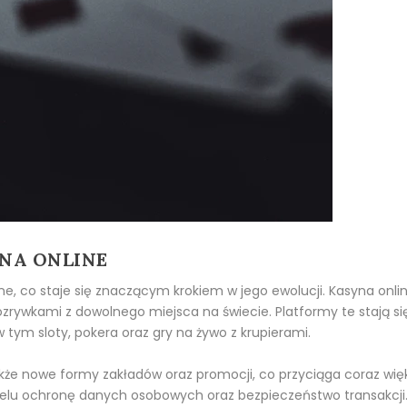
NA ONLINE
ne, co staje się znaczącym krokiem w jego ewolucji. Kasyna onlin
ozrywkami z dowolnego miejsca na świecie. Platformy te stają s
w tym sloty, pokera oraz gry na żywo z krupierami.
akże nowe formy zakładów oraz promocji, co przyciąga coraz wię
 celu ochronę danych osobowych oraz bezpieczeństwo transakcj