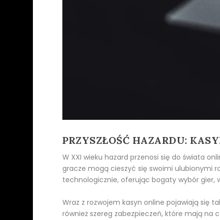
PRZYSZŁOŚĆ HAZARDU: KASY
W XXI wieku hazard przenosi się do świata onli
gracze mogą cieszyć się swoimi ulubionymi r
technologicznie, oferując bogaty wybór gier, 
Wraz z rozwojem kasyn online pojawiają się t
również szereg zabezpieczeń, które mają na