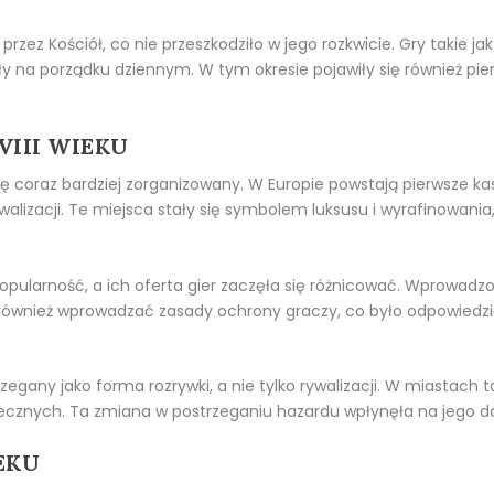
zez Kościół, co nie przeszkodziło w jego rozkwicie. Gry takie ja
 były na porządku dziennym. W tym okresie pojawiły się również p
VIII WIEKU
 się coraz bardziej zorganizowany. W Europie powstają pierwsze kas
walizacji. Te miejsca stały się symbolem luksusu i wyrafinowani
opularność, a ich oferta gier zaczęła się różnicować. Wprowadzon
y również wprowadzać zasady ochrony graczy, co było odpowiedz
rzegany jako forma rozrywki, a nie tylko rywalizacji. W miastach 
łecznych. Ta zmiana w postrzeganiu hazardu wpłynęła na jego dal
EKU