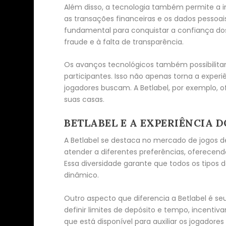
Além disso, a tecnologia também permite a
as transações financeiras e os dados pessoa
fundamental para conquistar a confiança do
fraude e à falta de transparência.
Os avanços tecnológicos também possibilitam
participantes. Isso não apenas torna a exp
jogadores buscam. A Betlabel, por exemplo, 
suas casas.
BETLABEL E A EXPERIÊNCIA 
A Betlabel se destaca no mercado de jogos de
atender a diferentes preferências, oferece
Essa diversidade garante que todos os tipo
dinâmico.
Outro aspecto que diferencia a Betlabel é 
definir limites de depósito e tempo, incentiv
que está disponível para auxiliar os jogado