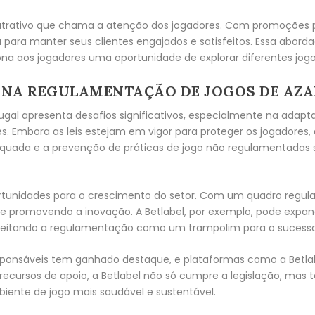
 atrativo que chama a atenção dos jogadores. Com promoções pa
ça para manter seus clientes engajados e satisfeitos. Essa ab
a aos jogadores uma oportunidade de explorar diferentes jogo
 NA REGULAMENTAÇÃO DE JOGOS DE AZA
gal apresenta desafios significativos, especialmente na adapt
. Embora as leis estejam em vigor para proteger os jogadores
equada e a prevenção de práticas de jogo não regulamentadas s
portunidades para o crescimento do setor. Com um quadro regu
 e promovendo a inovação. A Betlabel, por exemplo, pode expand
eitando a regulamentação como um trampolim para o sucesso 
responsáveis tem ganhado destaque, e plataformas como a Betl
 recursos de apoio, a Betlabel não só cumpre a legislação, m
iente de jogo mais saudável e sustentável.