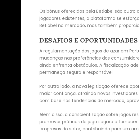
Os bónus oferecidos pela Betlabel são outro
jogadores existentes, a plataforma se esfor
Betlabel no mercado, mas também proporcion
DESAFIOS E OPORTUNIDADES
A regulamentação dos jogos de azar em Portu
mudanças nas preferências dos consumidores
ainda enfrenta obstáculos. A fiscalização ad
permaneça seguro e responsável.
Por outro lado, a nova legislação oferece o
maior confiança, atraindo novos investidores
com base nas tendências do mercado, aprov
Além disso, a conscientização sobre jogos 
promover práticas de jogo seguro e fornecer
empresas do setor, contribuindo para um amb