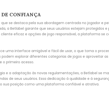
 DE CONFIANÇA
ar que se destaca pela sua abordagem centrada no jogador e p
zada, a Betlabel garante que seus usuários estejam protegidos 
liente eficaz e opções de jogo responsável, a plataforma se
e uma interface amigável e fácil de usar, o que torna o proce
es podem explorar diferentes categorias de jogos e aproveitar a
e o primeiro acesso.
ogia e a adaptação às novas regulamentações, a Betlabel se 
das de seus usuários. Essa dedicação à qualidade e à seguranç
do sua posição como uma plataforma confiável e atrativa.