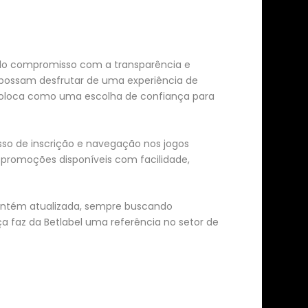
elo compromisso com a transparência e
e possam desfrutar de uma experiência de
 coloca como uma escolha de confiança para
sso de inscrição e navegação nos jogos
s promoções disponíveis com facilidade,
mantém atualizada, sempre buscando
a faz da Betlabel uma referência no setor de