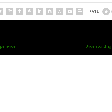
RATE:
experience
Understanding 