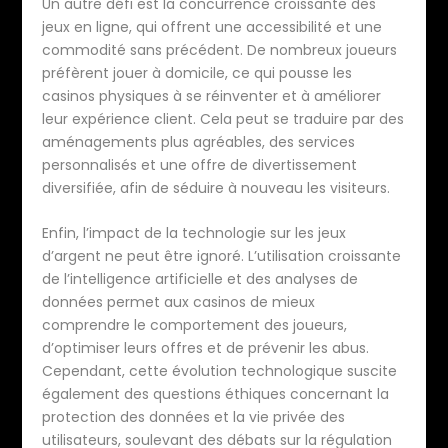
Un autre défi est la concurrence croissante des
jeux en ligne, qui offrent une accessibilité et une
commodité sans précédent. De nombreux joueurs
préfèrent jouer à domicile, ce qui pousse les
casinos physiques à se réinventer et à améliorer
leur expérience client. Cela peut se traduire par des
aménagements plus agréables, des services
personnalisés et une offre de divertissement
diversifiée, afin de séduire à nouveau les visiteurs.
Enfin, l’impact de la technologie sur les jeux
d’argent ne peut être ignoré. L’utilisation croissante
de l’intelligence artificielle et des analyses de
données permet aux casinos de mieux
comprendre le comportement des joueurs,
d’optimiser leurs offres et de prévenir les abus.
Cependant, cette évolution technologique suscite
également des questions éthiques concernant la
protection des données et la vie privée des
utilisateurs, soulevant des débats sur la régulation