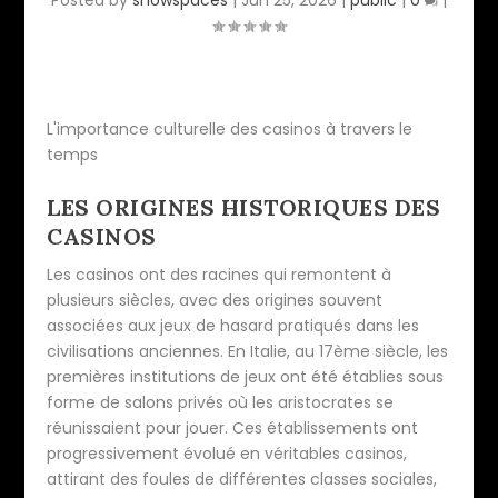
Posted by
showspaces
|
Jun 25, 2026
|
public
|
0
|
L'importance culturelle des casinos à travers le
temps
LES ORIGINES HISTORIQUES DES
CASINOS
Les casinos ont des racines qui remontent à
plusieurs siècles, avec des origines souvent
associées aux jeux de hasard pratiqués dans les
civilisations anciennes. En Italie, au 17ème siècle, les
premières institutions de jeux ont été établies sous
forme de salons privés où les aristocrates se
réunissaient pour jouer. Ces établissements ont
progressivement évolué en véritables casinos,
attirant des foules de différentes classes sociales,