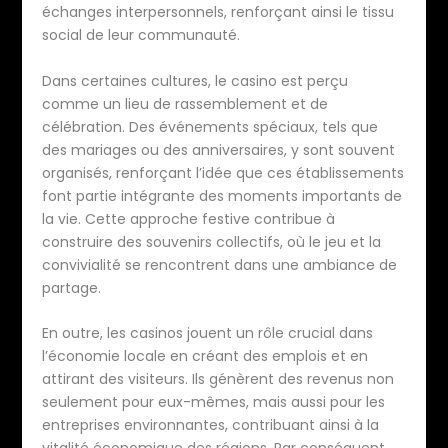
échanges interpersonnels, renforçant ainsi le tissu
social de leur communauté.
Dans certaines cultures, le casino est perçu
comme un lieu de rassemblement et de
célébration. Des événements spéciaux, tels que
des mariages ou des anniversaires, y sont souvent
organisés, renforçant l’idée que ces établissements
font partie intégrante des moments importants de
la vie. Cette approche festive contribue à
construire des souvenirs collectifs, où le jeu et la
convivialité se rencontrent dans une ambiance de
partage.
En outre, les casinos jouent un rôle crucial dans
l’économie locale en créant des emplois et en
attirant des visiteurs. Ils génèrent des revenus non
seulement pour eux-mêmes, mais aussi pour les
entreprises environnantes, contribuant ainsi à la