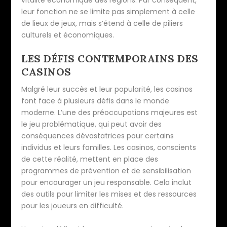
vitalité économique des régions. Par conséquent,
leur fonction ne se limite pas simplement à celle
de lieux de jeux, mais s’étend à celle de piliers
culturels et économiques.
LES DÉFIS CONTEMPORAINS DES
CASINOS
Malgré leur succès et leur popularité, les casinos
font face à plusieurs défis dans le monde
moderne. L’une des préoccupations majeures est
le jeu problématique, qui peut avoir des
conséquences dévastatrices pour certains
individus et leurs familles. Les casinos, conscients
de cette réalité, mettent en place des
programmes de prévention et de sensibilisation
pour encourager un jeu responsable. Cela inclut
des outils pour limiter les mises et des ressources
pour les joueurs en difficulté.