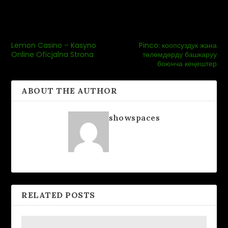
PREVIOUS
NEXT
Lemon Casino – Kasyno
Pinco: коопсуздук жана
Online Oficjalna Strona
төлөмдөрдү башкаруу
боюнча кеңештер
ABOUT THE AUTHOR
showspaces
RELATED POSTS