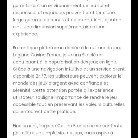
garantissant un environnement de jeu sûr et
responsable. Les joueurs peuvent profiter d’une
large gamme de bonus et de promotions, ajoutant
ainsi une dimension supplémentaire à leur
expérience.
En tant que plateforme dédiée à la culture du jeu,
Legiano Casino France joue un rôle clé en
contribuant à la popularisation des jeux en ligne.
Grâce à une navigation intuitive et un service client
disponible 24/7, les utilisateurs peuvent explorer le
monde des jeux d’argent avec confiance et
sérénité. Cette attention portée à l’expérience
utilisateur souligne l’importance de rendre le jeu
accessible tout en préservant les valeurs culturelles
qui entourent cette pratique.
Finalement, Legiano Casino France ne se contente
pas d’être un simple site de jeux, mais aspire à