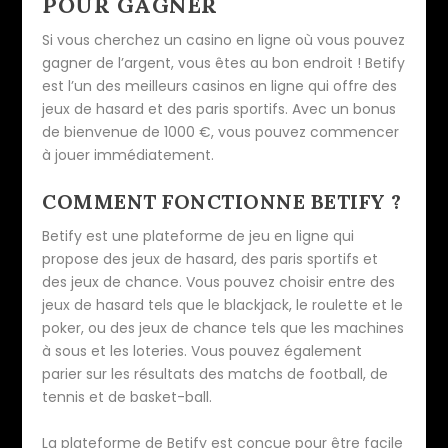
POUR GAGNER
Si vous cherchez un casino en ligne où vous pouvez
gagner de l’argent, vous êtes au bon endroit ! Betify
est l’un des meilleurs casinos en ligne qui offre des
jeux de hasard et des paris sportifs. Avec un bonus
de bienvenue de 1000 €, vous pouvez commencer
à jouer immédiatement.
COMMENT FONCTIONNE BETIFY ?
Betify est une plateforme de jeu en ligne qui
propose des jeux de hasard, des paris sportifs et
des jeux de chance. Vous pouvez choisir entre des
jeux de hasard tels que le blackjack, le roulette et le
poker, ou des jeux de chance tels que les machines
à sous et les loteries. Vous pouvez également
parier sur les résultats des matchs de football, de
tennis et de basket-ball.
La plateforme de Betify est conçue pour être facile