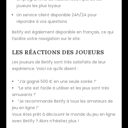
joueurs les plus loyaux
Un service client disponible 24h/24 pour
répondre à vos questions
Betify est également disponible en français, ce qui
facilite votre navigation sur le site.
LES RÉACTIONS DES JOUEURS
Les joueurs de Betify sont très satisfaits de leur
expérience. Voici ce qu’ils disent :
“J’ai gagné 500 € en une seule soirée !”
“Le site est facile à utiliser et les jeux sont très
amusants !”
“Je recommande Betify à tous les amateurs de
jeu en ligne !”
Vous êtes prêt à découvrir le monde du jeu en ligne
avec Betify ? Alors n’hésitez plus !