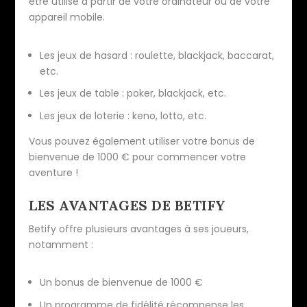
être utilisé à partir de votre ordinateur ou de votre
appareil mobile.
Les jeux de hasard : roulette, blackjack, baccarat,
etc.
Les jeux de table : poker, blackjack, etc.
Les jeux de loterie : keno, lotto, etc.
Vous pouvez également utiliser votre bonus de
bienvenue de 1000 € pour commencer votre
aventure !
LES AVANTAGES DE BETIFY
Betify offre plusieurs avantages à ses joueurs,
notamment :
Un bonus de bienvenue de 1000 €
Un programme de fidélité récompense les