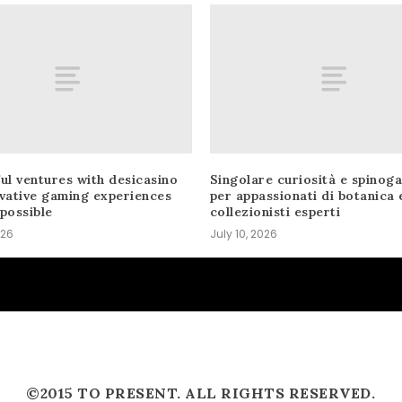
ul ventures with desicasino
Singolare curiosità e spinog
vative gaming experiences
per appassionati di botanica 
possible
collezionisti esperti
026
July 10, 2026
©2015 TO PRESENT. ALL RIGHTS RESERVED.