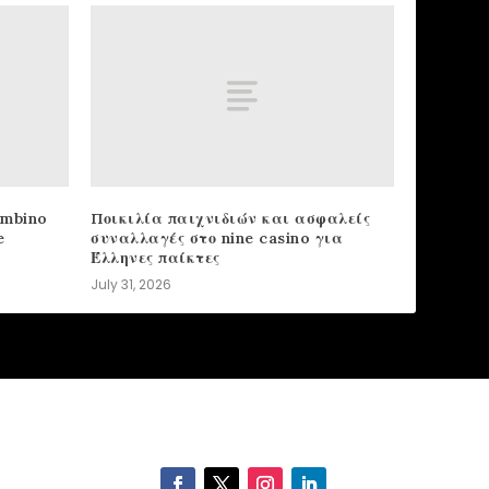
ambino
Ποικιλία παιχνιδιών και ασφαλείς
e
συναλλαγές στο nine casino για
Έλληνες παίκτες
July 31, 2026