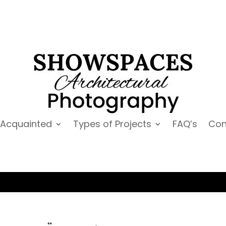
 Acquainted
Types of Projects
FAQ’s
Con