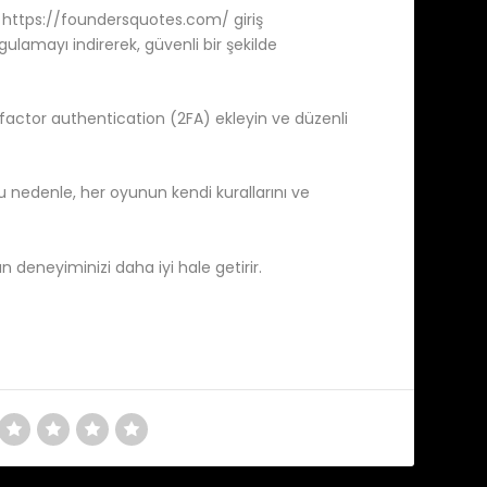
. https://foundersquotes.com/ giriş
ulamayı indirerek, güvenli bir şekilde
o-factor authentication (2FA) ekleyin ve düzenli
u nedenle, her oyunun kendi kurallarını ve
 deneyiminizi daha iyi hale getirir.