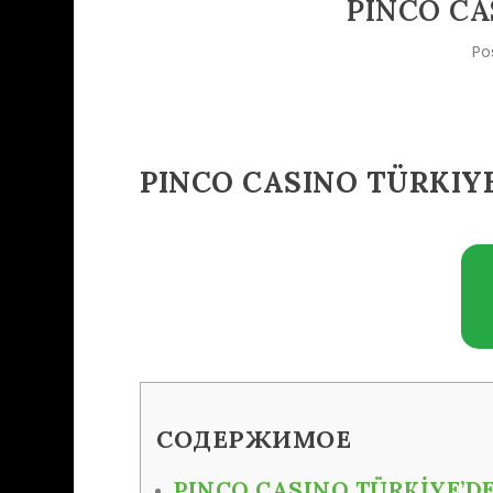
PINCO CA
Po
PINCO CASINO TÜRKIYE
СОДЕРЖИМОЕ
PINCO CASINO TÜRKİYE’DE