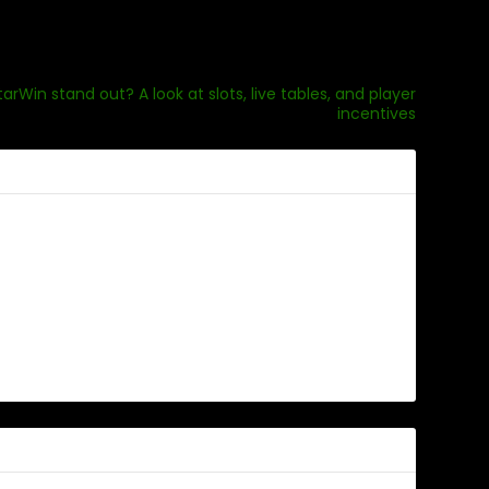
NEXT
Win stand out? A look at slots, live tables, and player
incentives