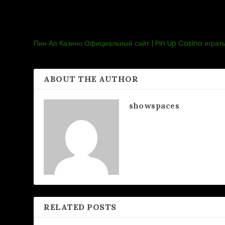
PREVIOUS
Пин Ап Казино Официальный сайт | Pin Up Casino играть
ABOUT THE AUTHOR
showspaces
RELATED POSTS