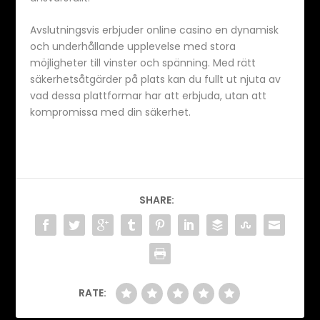
Avslutningsvis erbjuder online casino en dynamisk
och underhållande upplevelse med stora
möjligheter till vinster och spänning. Med rätt
säkerhetsåtgärder på plats kan du fullt ut njuta av
vad dessa plattformar har att erbjuda, utan att
kompromissa med din säkerhet.
SHARE:
RATE: