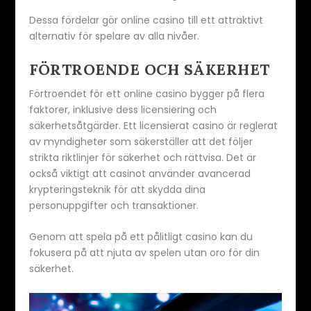
Dessa fördelar gör online casino till ett attraktivt
alternativ för spelare av alla nivåer.
FÖRTROENDE OCH SÄKERHET
Förtroendet för ett online casino bygger på flera
faktorer, inklusive dess licensiering och
säkerhetsåtgärder. Ett licensierat casino är reglerat
av myndigheter som säkerställer att det följer
strikta riktlinjer för säkerhet och rättvisa. Det är
också viktigt att casinot använder avancerad
krypteringsteknik för att skydda dina
personuppgifter och transaktioner.
Genom att spela på ett pålitligt casino kan du
fokusera på att njuta av spelen utan oro för din
säkerhet.