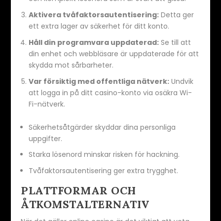
Aktivera tvåfaktorsautentisering:
Detta ger
ett extra lager av säkerhet för ditt konto.
Håll din programvara uppdaterad:
Se till att
din enhet och webbläsare är uppdaterade för att
skydda mot sårbarheter.
Var försiktig med offentliga nätverk:
Undvik
att logga in på ditt casino-konto via osäkra Wi-
Fi-nätverk.
Säkerhetsåtgärder skyddar dina personliga
uppgifter.
Starka lösenord minskar risken för hackning.
Tvåfaktorsautentisering ger extra trygghet.
PLATTFORMAR OCH
ÅTKOMSTALTERNATIV