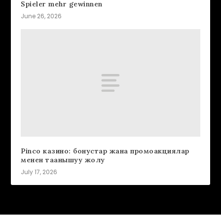
Spieler mehr gewinnen
June 26, 2026
Pinco казино: бонустар жана промоакциялар
менен таанышуу жолу
July 17, 2026