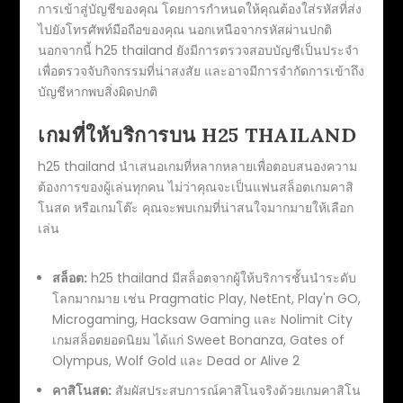
การเข้าสู่บัญชีของคุณ โดยการกำหนดให้คุณต้องใส่รหัสที่ส่ง
ไปยังโทรศัพท์มือถือของคุณ นอกเหนือจากรหัสผ่านปกติ
นอกจากนี้ h25 thailand ยังมีการตรวจสอบบัญชีเป็นประจำ
เพื่อตรวจจับกิจกรรมที่น่าสงสัย และอาจมีการจำกัดการเข้าถึง
บัญชีหากพบสิ่งผิดปกติ
เกมที่ให้บริการบน H25 THAILAND
h25 thailand นำเสนอเกมที่หลากหลายเพื่อตอบสนองความ
ต้องการของผู้เล่นทุกคน ไม่ว่าคุณจะเป็นแฟนสล็อตเกมคาสิ
โนสด หรือเกมโต๊ะ คุณจะพบเกมที่น่าสนใจมากมายให้เลือก
เล่น
สล็อต:
h25 thailand มีสล็อตจากผู้ให้บริการชั้นนำระดับ
โลกมากมาย เช่น Pragmatic Play, NetEnt, Play'n GO,
Microgaming, Hacksaw Gaming และ Nolimit City
เกมสล็อตยอดนิยม ได้แก่ Sweet Bonanza, Gates of
Olympus, Wolf Gold และ Dead or Alive 2
คาสิโนสด:
สัมผัสประสบการณ์คาสิโนจริงด้วยเกมคาสิโน