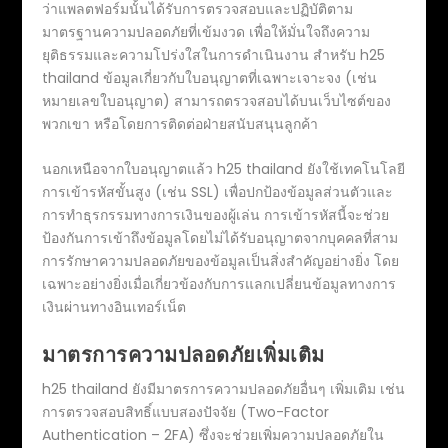
ว่าแพลตฟอร์มนั้นได้รับการตรวจสอบและปฏิบัติตาม
มาตรฐานความปลอดภัยที่เข้มงวด เพื่อให้มั่นใจถึงความ
ยุติธรรมและความโปร่งใสในการดำเนินงาน สำหรับ h25
thailand ข้อมูลเกี่ยวกับใบอนุญาตที่เฉพาะเจาะจง (เช่น
หมายเลขใบอนุญาต) สามารถตรวจสอบได้บนเว็บไซต์ของ
พวกเขา หรือโดยการติดต่อฝ่ายสนับสนุนลูกค้า
นอกเหนือจากใบอนุญาตแล้ว h25 thailand ยังใช้เทคโนโลยี
การเข้ารหัสขั้นสูง (เช่น SSL) เพื่อปกป้องข้อมูลส่วนตัวและ
การทำธุรกรรมทางการเงินของผู้เล่น การเข้ารหัสนี้จะช่วย
ป้องกันการเข้าถึงข้อมูลโดยไม่ได้รับอนุญาตจากบุคคลที่สาม
การรักษาความปลอดภัยของข้อมูลเป็นสิ่งสำคัญอย่างยิ่ง โดย
เฉพาะอย่างยิ่งเมื่อเกี่ยวข้องกับการแลกเปลี่ยนข้อมูลทางการ
เงินผ่านทางอินเทอร์เน็ต
มาตรการความปลอดภัยเพิ่มเติม
h25 thailand ยังมีมาตรการความปลอดภัยอื่นๆ เพิ่มเติม เช่น
การตรวจสอบสิทธิ์แบบสองปัจจัย (Two-Factor
Authentication – 2FA) ซึ่งจะช่วยเพิ่มความปลอดภัยใน