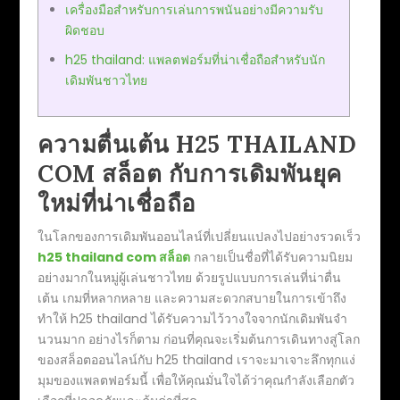
เครื่องมือสำหรับการเล่นการพนันอย่างมีความรับ
ผิดชอบ
h25 thailand: แพลตฟอร์มที่น่าเชื่อถือสำหรับนัก
เดิมพันชาวไทย
ความตื่นเต้น H25 THAILAND
COM สล็อต กับการเดิมพันยุค
ใหม่ที่น่าเชื่อถือ
ในโลกของการเดิมพันออนไลน์ที่เปลี่ยนแปลงไปอย่างรวดเร็ว
h25 thailand com สล็อต
กลายเป็นชื่อที่ได้รับความนิยม
อย่างมากในหมู่ผู้เล่นชาวไทย ด้วยรูปแบบการเล่นที่น่าตื่น
เต้น เกมที่หลากหลาย และความสะดวกสบายในการเข้าถึง
ทำให้ h25 thailand ได้รับความไว้วางใจจากนักเดิมพันจำ
นวนมาก อย่างไรก็ตาม ก่อนที่คุณจะเริ่มต้นการเดินทางสู่โลก
ของสล็อตออนไลน์กับ h25 thailand เราจะมาเจาะลึกทุกแง่
มุมของแพลตฟอร์มนี้ เพื่อให้คุณมั่นใจได้ว่าคุณกำลังเลือกตัว