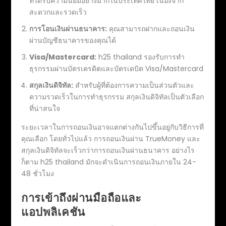
ที่ได้รับความนิยมอย่างมากในประเทศไทย เนื่องจาก
สะดวกและรวดเร็ว
การโอนเงินผ่านธนาคาร:
คุณสามารถฝากและถอนเงิน
ผ่านบัญชีธนาคารของคุณได้
Visa/Mastercard:
h25 thailand รองรับการทำ
ธุรกรรมผ่านบัตรเครดิตและบัตรเดบิต Visa/Mastercard
สกุลเงินดิจิทัล:
สำหรับผู้ที่ต้องการความเป็นส่วนตัวและ
ความรวดเร็วในการทำธุรกรรม สกุลเงินดิจิทัลเป็นตัวเลือก
ที่น่าสนใจ
ระยะเวลาในการถอนเงินอาจแตกต่างกันไปขึ้นอยู่กับวิธีการที่
คุณเลือก โดยทั่วไปแล้ว การถอนเงินผ่าน TrueMoney และ
สกุลเงินดิจิทัลจะเร็วกว่าการถอนเงินผ่านธนาคาร อย่างไร
ก็ตาม h25 thailand มักจะดำเนินการถอนเงินภายใน 24-
48 ชั่วโมง
การเข้าถึงผ่านมือถือและ
แอปพลิเคชัน