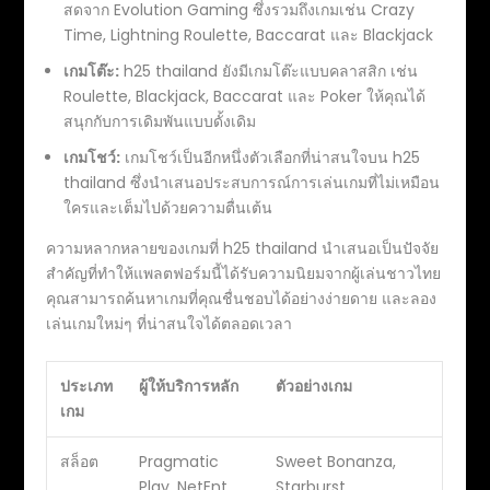
สดจาก Evolution Gaming ซึ่งรวมถึงเกมเช่น Crazy
Time, Lightning Roulette, Baccarat และ Blackjack
เกมโต๊ะ:
h25 thailand ยังมีเกมโต๊ะแบบคลาสสิก เช่น
Roulette, Blackjack, Baccarat และ Poker ให้คุณได้
สนุกกับการเดิมพันแบบดั้งเดิม
เกมโชว์:
เกมโชว์เป็นอีกหนึ่งตัวเลือกที่น่าสนใจบน h25
thailand ซึ่งนำเสนอประสบการณ์การเล่นเกมที่ไม่เหมือน
ใครและเต็มไปด้วยความตื่นเต้น
ความหลากหลายของเกมที่ h25 thailand นำเสนอเป็นปัจจัย
สำคัญที่ทำให้แพลตฟอร์มนี้ได้รับความนิยมจากผู้เล่นชาวไทย
คุณสามารถค้นหาเกมที่คุณชื่นชอบได้อย่างง่ายดาย และลอง
เล่นเกมใหม่ๆ ที่น่าสนใจได้ตลอดเวลา
ประเภท
ผู้ให้บริการหลัก
ตัวอย่างเกม
เกม
สล็อต
Pragmatic
Sweet Bonanza,
Play, NetEnt
Starburst