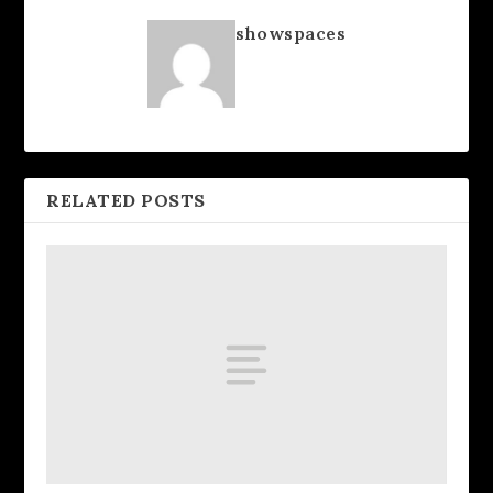
showspaces
RELATED POSTS