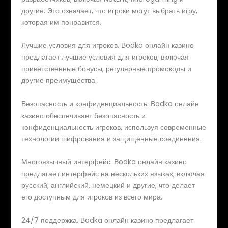
другие. Это означает, что игроки могут выбрать игру,
которая им понравится.
Лучшие условия для игроков. Вodka онлайн казино
предлагает лучшие условия для игроков, включая
приветственные бонусы, регулярные промокоды и
другие преимущества.
Безопасность и конфиденциальность. Вodka онлайн
казино обеспечивает безопасность и
конфиденциальность игроков, используя современные
технологии шифрования и защищенные соединения.
Многоязычный интерфейс. Вodka онлайн казино
предлагает интерфейс на нескольких языках, включая
русский, английский, немецкий и другие, что делает
его доступным для игроков из всего мира.
24/7 поддержка. Вodka онлайн казино предлагает