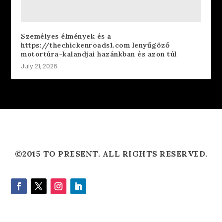
Személyes élmények és a
https://thechickenroads1.com lenyűgöző
motortúra-kalandjai hazánkban és azon túl
July 21, 2026
©2015 TO PRESENT. ALL RIGHTS RESERVED.