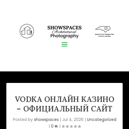
VODKA ОНЛАЙН КАЗИНО
– ОФИЦИАЛЬНЫЙ САЙТ
Posted by
showspaces
|
Jul 4, 2026
|
Uncategorized
|
0
|