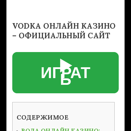
VODKA ОНЛАЙН КАЗИНО
– ОФИЦИАЛЬНЫЙ САЙТ
▶️
ИГРАТ
Ь
СОДЕРЖИМОЕ
ВОДА ОНЛАЙН КАЗИНО: