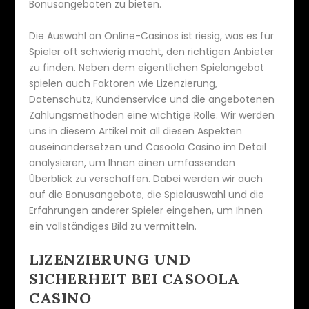
Bonusangeboten zu bieten.
Die Auswahl an Online-Casinos ist riesig, was es für
Spieler oft schwierig macht, den richtigen Anbieter
zu finden. Neben dem eigentlichen Spielangebot
spielen auch Faktoren wie Lizenzierung,
Datenschutz, Kundenservice und die angebotenen
Zahlungsmethoden eine wichtige Rolle. Wir werden
uns in diesem Artikel mit all diesen Aspekten
auseinandersetzen und Casoola Casino im Detail
analysieren, um Ihnen einen umfassenden
Überblick zu verschaffen. Dabei werden wir auch
auf die Bonusangebote, die Spielauswahl und die
Erfahrungen anderer Spieler eingehen, um Ihnen
ein vollständiges Bild zu vermitteln.
LIZENZIERUNG UND
SICHERHEIT BEI CASOOLA
CASINO