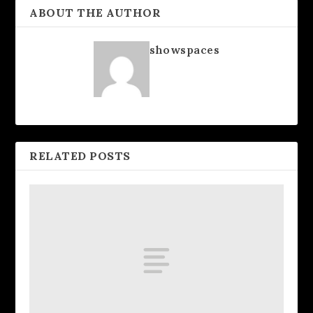
ABOUT THE AUTHOR
showspaces
RELATED POSTS