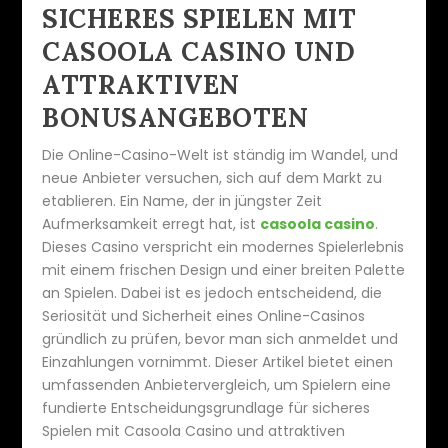
SICHERES SPIELEN MIT
CASOOLA CASINO UND
ATTRAKTIVEN
BONUSANGEBOTEN
Die Online-Casino-Welt ist ständig im Wandel, und
neue Anbieter versuchen, sich auf dem Markt zu
etablieren. Ein Name, der in jüngster Zeit
Aufmerksamkeit erregt hat, ist
casoola casino
.
Dieses Casino verspricht ein modernes Spielerlebnis
mit einem frischen Design und einer breiten Palette
an Spielen. Dabei ist es jedoch entscheidend, die
Seriosität und Sicherheit eines Online-Casinos
gründlich zu prüfen, bevor man sich anmeldet und
Einzahlungen vornimmt. Dieser Artikel bietet einen
umfassenden Anbietervergleich, um Spielern eine
fundierte Entscheidungsgrundlage für sicheres
Spielen mit Casoola Casino und attraktiven