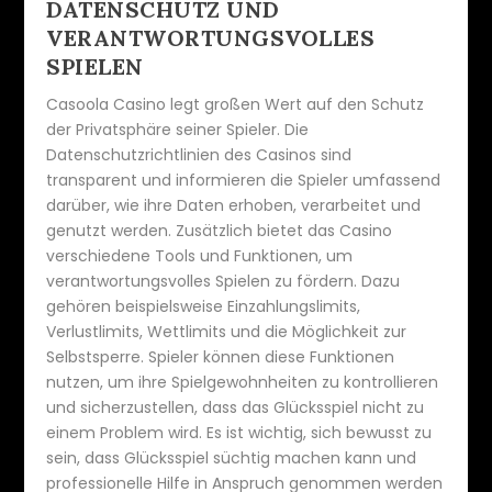
DATENSCHUTZ UND
VERANTWORTUNGSVOLLES
SPIELEN
Casoola Casino legt großen Wert auf den Schutz
der Privatsphäre seiner Spieler. Die
Datenschutzrichtlinien des Casinos sind
transparent und informieren die Spieler umfassend
darüber, wie ihre Daten erhoben, verarbeitet und
genutzt werden. Zusätzlich bietet das Casino
verschiedene Tools und Funktionen, um
verantwortungsvolles Spielen zu fördern. Dazu
gehören beispielsweise Einzahlungslimits,
Verlustlimits, Wettlimits und die Möglichkeit zur
Selbstsperre. Spieler können diese Funktionen
nutzen, um ihre Spielgewohnheiten zu kontrollieren
und sicherzustellen, dass das Glücksspiel nicht zu
einem Problem wird. Es ist wichtig, sich bewusst zu
sein, dass Glücksspiel süchtig machen kann und
professionelle Hilfe in Anspruch genommen werden