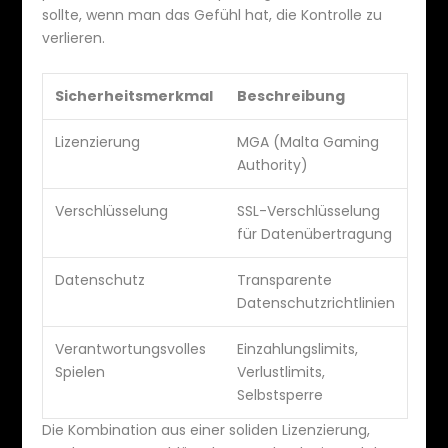
sollte, wenn man das Gefühl hat, die Kontrolle zu
verlieren.
Sicherheitsmerkmal
Beschreibung
Lizenzierung
MGA (Malta Gaming
Authority)
Verschlüsselung
SSL-Verschlüsselung
für Datenübertragung
Datenschutz
Transparente
Datenschutzrichtlinien
Verantwortungsvolles
Einzahlungslimits,
Spielen
Verlustlimits,
Selbstsperre
Die Kombination aus einer soliden Lizenzierung,