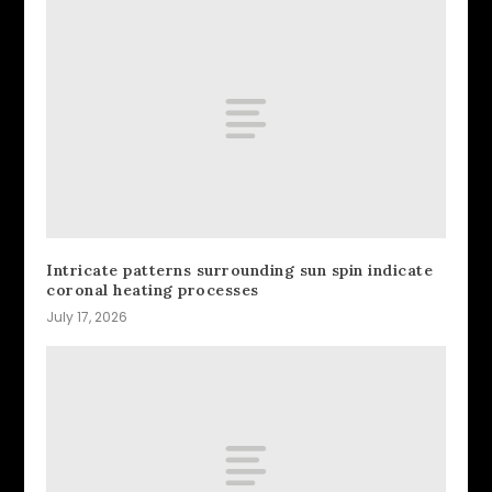
Intricate patterns surrounding sun spin indicate
coronal heating processes
July 17, 2026