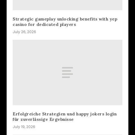
Strategic gameplay unlocking benefits with yep
casino for dedicated players
July 26, 2026
Erfolgreiche Strategien und happy jokers login
für zuverlässige Ergebnisse
July 19, 2026