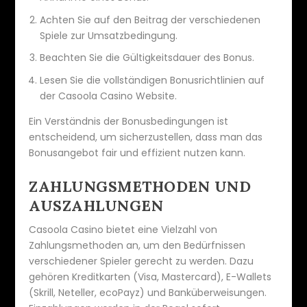
Achten Sie auf den Beitrag der verschiedenen
Spiele zur Umsatzbedingung.
Beachten Sie die Gültigkeitsdauer des Bonus.
Lesen Sie die vollständigen Bonusrichtlinien auf
der Casoola Casino Website.
Ein Verständnis der Bonusbedingungen ist
entscheidend, um sicherzustellen, dass man das
Bonusangebot fair und effizient nutzen kann.
ZAHLUNGSMETHODEN UND
AUSZAHLUNGEN
Casoola Casino bietet eine Vielzahl von
Zahlungsmethoden an, um den Bedürfnissen
verschiedener Spieler gerecht zu werden. Dazu
gehören Kreditkarten (Visa, Mastercard), E-Wallets
(Skrill, Neteller, ecoPayz) und Banküberweisungen.