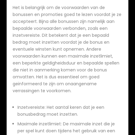
Het is belangrijk om de voorwaarden van de
bonussen en promoties goed te lezen voordat je ze
accepteert. Bijna alle bonussen zijn namelijk aan
bepaalde voorwaarden verbonden, zoals een
inzetvereiste. Dit betekent dat je een bepaald
bedrag moet inzetten voordat je de bonus en
eventuele winsten kunt opnemen. Andere
voorwaarden kunnen een maximale inzetlimiet,
een beperkte geldigheidsduur en bepaalde spellen
die niet in aanmerking komen voor de bonus
omvatten. Het is dus essentieel om goed
geïnformeerd te zijn om onaangename
verrassingen te voorkomen.
Inzetvereiste: Het aantal keren dat je een
bonusbedrag moet inzetten.
Maximale inzetlimiet: De maximale inzet die je
per spel kunt doen tijdens het gebruik van een