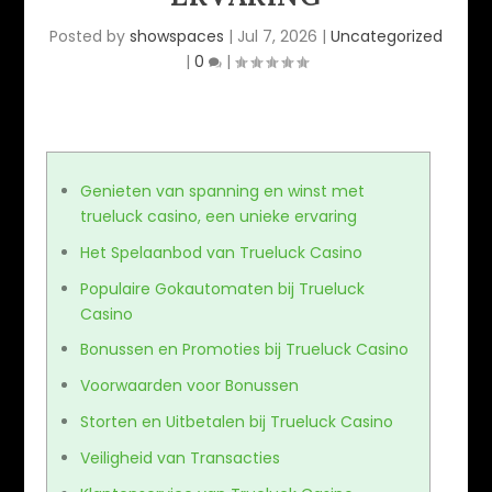
Posted by
showspaces
|
Jul 7, 2026
|
Uncategorized
|
0
|
Genieten van spanning en winst met
trueluck casino, een unieke ervaring
Het Spelaanbod van Trueluck Casino
Populaire Gokautomaten bij Trueluck
Casino
Bonussen en Promoties bij Trueluck Casino
Voorwaarden voor Bonussen
Storten en Uitbetalen bij Trueluck Casino
Veiligheid van Transacties