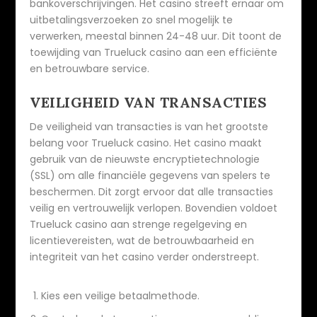
bankoverschrijvingen. Het casino streeft ernaar om
uitbetalingsverzoeken zo snel mogelijk te
verwerken, meestal binnen 24-48 uur. Dit toont de
toewijding van Trueluck casino aan een efficiënte
en betrouwbare service.
VEILIGHEID VAN TRANSACTIES
De veiligheid van transacties is van het grootste
belang voor Trueluck casino. Het casino maakt
gebruik van de nieuwste encryptietechnologie
(SSL) om alle financiële gegevens van spelers te
beschermen. Dit zorgt ervoor dat alle transacties
veilig en vertrouwelijk verlopen. Bovendien voldoet
Trueluck casino aan strenge regelgeving en
licentievereisten, wat de betrouwbaarheid en
integriteit van het casino verder onderstreept.
Kies een veilige betaalmethode.