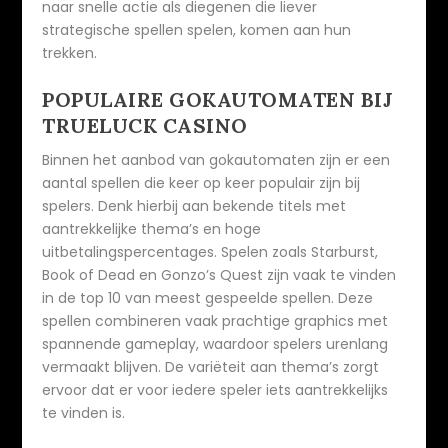
naar snelle actie als diegenen die liever
strategische spellen spelen, komen aan hun
trekken.
POPULAIRE GOKAUTOMATEN BIJ
TRUELUCK CASINO
Binnen het aanbod van gokautomaten zijn er een
aantal spellen die keer op keer populair zijn bij
spelers. Denk hierbij aan bekende titels met
aantrekkelijke thema’s en hoge
uitbetalingspercentages. Spelen zoals Starburst,
Book of Dead en Gonzo’s Quest zijn vaak te vinden
in de top 10 van meest gespeelde spellen. Deze
spellen combineren vaak prachtige graphics met
spannende gameplay, waardoor spelers urenlang
vermaakt blijven. De variëteit aan thema’s zorgt
ervoor dat er voor iedere speler iets aantrekkelijks
te vinden is.