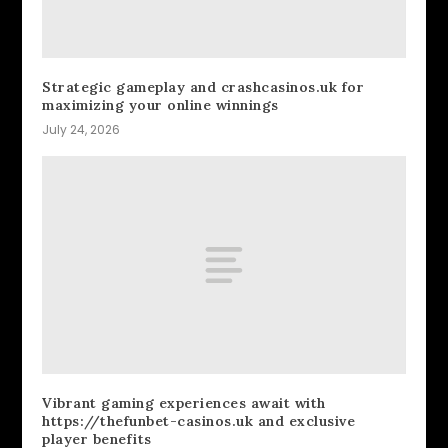
Strategic gameplay and crashcasinos.uk for
maximizing your online winnings
July 24, 2026
Vibrant gaming experiences await with
https://thefunbet-casinos.uk and exclusive
player benefits