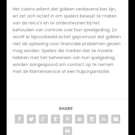
Het casino erkent dat gokken verslavend kan zijn,
en zet zich actief in om spelers bewust te maken
van de risico's en te ondersteunen bij het
behouden van controle over hun speelgedrag. Zo
wordt er bijvoorbeeld actief gepromoot dat gokken
niet als oplossing voor financiële problemen gezien
mag worden. Spelers die merken dat ze moeite
hebben met het beheersen van hun spelgedrag,
worden aangespoord om contact op te nemen
met de klantenservice of een hulporganisatie.
SHARE: