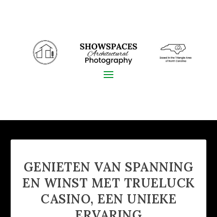
GENIETEN VAN SPANNING
EN WINST MET TRUELUCK
CASINO, EEN UNIEKE
ERVARING