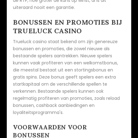
de RTP, hoe groter de kans op winst, al is dit
uiteraard nooit een garantie.
BONUSSEN EN PROMOTIES BIJ
TRUELUCK CASINO
Trueluck casino staat bekend om zijn genereuze
bonussen en promoties, die zowel nieuwe als
bestaande spelers aantrekken. Nieuwe spelers
kunnen vaak profiteren van een welkomstbonus,
die meestal bestaat uit een stortingsbonus en
gratis spins. Deze bonus geeft spelers een extra
startkapitaal om de verschillende spellen te
verkennen. Bestaande spelers kunnen ook
regelmatig profiteren van promoties, zoals reload
bonussen, cashback aanbiedingen en
loyaliteitsprogramma's.
VOORWAARDEN VOOR
BONUSSEN