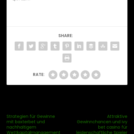
SHARE:
RATE:
PREVIOUS
NEXT
Strategien für Gewinne
Attraktive
mit baxterbet und
Gewinnchancen und ivy
nachhaltigem
bet casino für
Wettkapitalmanagement
leidenschaftliche Spieler