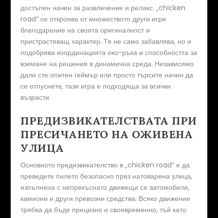
достъпен начин за развлечение и релакс. „chicken
road“ се откроява от множеството други игри
благодарение на своята оригиналност и
пристрастяващ характер. Тя не само забавлява, но и
подобрява координацията око-ръка и способността за
вземане на решения в динамична среда. Независимо
дали сте опитен геймър или просто търсите начин да
се отпуснете, тази игра е подходяща за всички
възрасти.
ПРЕДИЗВИКАТЕЛСТВАТА ПРИ
ПРЕСИЧАНЕТО НА ОЖИВЕНА
УЛИЦА
Основното предизвикателство в „chicken road“ е да
преведете пилето безопасно през натоварена улица,
изпълнена с непрекъснато движещи се автомобили,
камиони и други превозни средства. Всяко движение
трябва да бъде прецизно и своевременно, тъй като