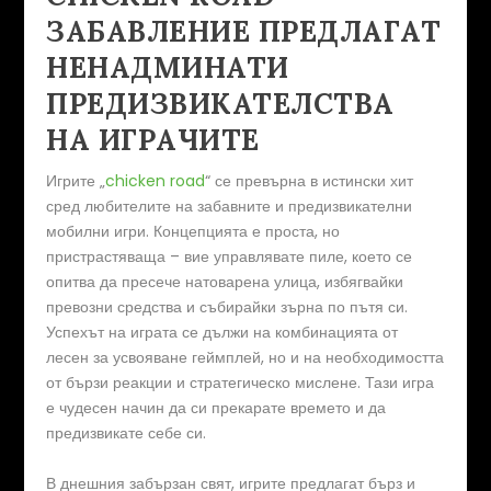
ЗАБАВЛЕНИЕ ПРЕДЛАГАТ
НЕНАДМИНАТИ
ПРЕДИЗВИКАТЕЛСТВА
НА ИГРАЧИТЕ
Игрите „
chicken road
“ се превърна в истински хит
сред любителите на забавните и предизвикателни
мобилни игри. Концепцията е проста, но
пристрастяваща – вие управлявате пиле, което се
опитва да пресече натоварена улица, избягвайки
превозни средства и събирайки зърна по пътя си.
Успехът на играта се дължи на комбинацията от
лесен за усвояване геймплей, но и на необходимостта
от бързи реакции и стратегическо мислене. Тази игра
е чудесен начин да си прекарате времето и да
предизвикате себе си.
В днешния забързан свят, игрите предлагат бърз и