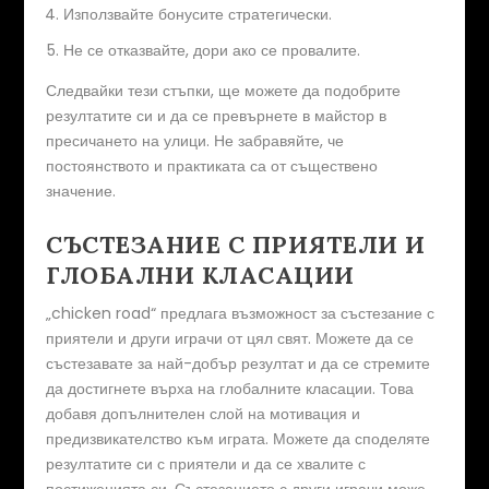
Използвайте бонусите стратегически.
Не се отказвайте, дори ако се провалите.
Следвайки тези стъпки, ще можете да подобрите
резултатите си и да се превърнете в майстор в
пресичането на улици. Не забравяйте, че
постоянството и практиката са от съществено
значение.
СЪСТЕЗАНИЕ С ПРИЯТЕЛИ И
ГЛОБАЛНИ КЛАСАЦИИ
„chicken road“ предлага възможност за състезание с
приятели и други играчи от цял свят. Можете да се
състезавате за най-добър резултат и да се стремите
да достигнете върха на глобалните класации. Това
добавя допълнителен слой на мотивация и
предизвикателство към играта. Можете да споделяте
резултатите си с приятели и да се хвалите с
постиженията си. Състезанието с други играчи може