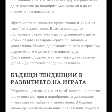
да ви помогне да подобрите уменията си и да се
стремите към нови висоти.
Игрите често са социално преживяване и „chicken
road“ не е изключение. Възможността да се
състезавате с приятели и да се сравнявате с други
играчи от цял свят прави играта по-забавна и
увлекателна. Можете да обменяте съвети и стратегии
с други играчи и да се учите един от друг.
Състезанието с другите ви мотивира да играете по-
добре и да постигате по-добри резултати.
БЪДЕЩИ ТЕНДЕНЦИИ В
РАЗВИТИЕТО НА ИГРАТА
Разработчиците на „chicken road“ постоянно работят
върху нови функции и подобрения, за да направят
играта още по-забавна и увлекателна. В бъдеще
можем да очакваме нови нива, препятствия, бонуси и