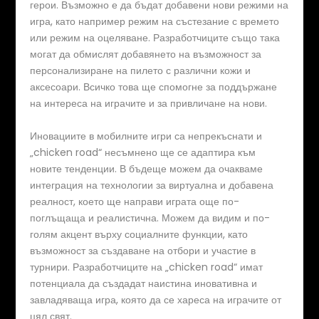
герои. Възможно е да бъдат добавени нови режими на
игра, като например режим на състезание с времето
или режим на оцеляване. Разработчиците също така
могат да обмислят добавянето на възможност за
персонализиране на пилето с различни кожи и
аксесоари. Всичко това ще спомогне за поддържане
на интереса на играчите и за привличане на нови.
Иновациите в мобилните игри са непрекъснати и
„chicken road“ несъмнено ще се адаптира към
новите тенденции. В бъдеще можем да очакваме
интеграция на технологии за виртуална и добавена
реалност, което ще направи играта още по-
поглъщаща и реалистична. Можем да видим и по-
голям акцент върху социалните функции, като
възможност за създаване на отбори и участие в
турнири. Разработчиците на „chicken road“ имат
потенциала да създадат наистина иновативна и
завладяваща игра, която да се хареса на играчите от
цял свят.