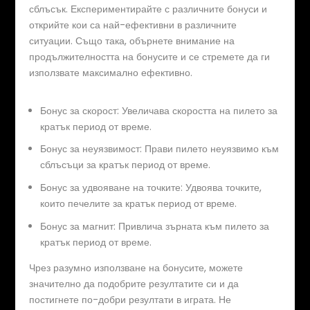
сблъсък. Експериментирайте с различните бонуси и
открийте кои са най-ефективни в различните
ситуации. Също така, обърнете внимание на
продължителността на бонусите и се стремете да ги
използвате максимално ефективно.
Бонус за скорост: Увеличава скоростта на пилето за
кратък период от време.
Бонус за неуязвимост: Прави пилето неуязвимо към
сблъсъци за кратък период от време.
Бонус за удвояване на точките: Удвоява точките,
които печелите за кратък период от време.
Бонус за магнит: Привлича зърната към пилето за
кратък период от време.
Чрез разумно използване на бонусите, можете
значително да подобрите резултатите си и да
постигнете по-добри резултати в играта. Не