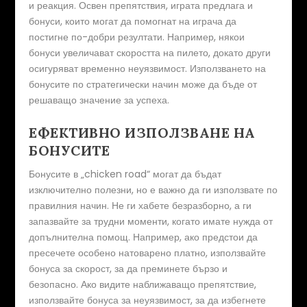
и реакция. Освен препятствия, играта предлага и
бонуси, които могат да помогнат на играча да
постигне по-добри резултати. Например, някои
бонуси увеличават скоростта на пилето, докато други
осигуряват временно неуязвимост. Използването на
бонусите по стратегически начин може да бъде от
решаващо значение за успеха.
ЕФЕКТИВНО ИЗПОЛЗВАНЕ НА
БОНУСИТЕ
Бонусите в „chicken road“ могат да бъдат
изключително полезни, но е важно да ги използвате по
правилния начин. Не ги хабете безразборно, а ги
запазвайте за трудни моменти, когато имате нужда от
допълнителна помощ. Например, ако предстои да
пресечете особено натоварено платно, използвайте
бонуса за скорост, за да преминете бързо и
безопасно. Ако видите наближаващо препятствие,
използвайте бонуса за неуязвимост, за да избегнете