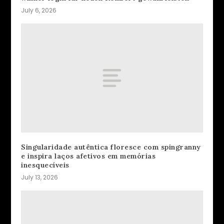
July 6, 2026
Singularidade autêntica floresce com spingranny
e inspira laços afetivos em memórias
inesquecíveis
July 13, 2026