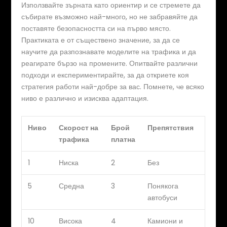
Използвайте зърната като ориентир и се стремете да
събирате възможно най-много, но не забравяйте да
поставяте безопасността си на първо място.
Практиката е от съществено значение, за да се
научите да разпознавате моделите на трафика и да
реагирате бързо на промените. Опитвайте различни
подходи и експериментирайте, за да откриете коя
стратегия работи най-добре за вас. Помнете, че всяко
ниво е различно и изисква адаптация.
Ниво
Скорост на
Брой
Препятствия
трафика
платна
1
Ниска
2
Без
5
Средна
3
Понякога
автобуси
10
Висока
4
Камиони и