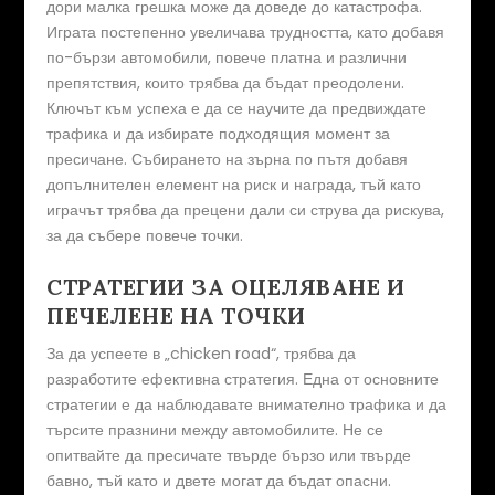
дори малка грешка може да доведе до катастрофа.
Играта постепенно увеличава трудността, като добавя
по-бързи автомобили, повече платна и различни
препятствия, които трябва да бъдат преодолени.
Ключът към успеха е да се научите да предвиждате
трафика и да избирате подходящия момент за
пресичане. Събирането на зърна по пътя добавя
допълнителен елемент на риск и награда, тъй като
играчът трябва да прецени дали си струва да рискува,
за да събере повече точки.
СТРАТЕГИИ ЗА ОЦЕЛЯВАНЕ И
ПЕЧЕЛЕНЕ НА ТОЧКИ
За да успеете в „chicken road“, трябва да
разработите ефективна стратегия. Една от основните
стратегии е да наблюдавате внимателно трафика и да
търсите празнини между автомобилите. Не се
опитвайте да пресичате твърде бързо или твърде
бавно, тъй като и двете могат да бъдат опасни.