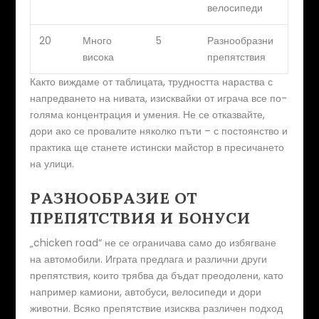
велосипеди
20
Много
5
Разнообразни
висока
препятствия
Както виждаме от таблицата, трудността нараства с
напредването на нивата, изисквайки от играча все по-
голяма концентрация и умения. Не се отказвайте,
дори ако се провалите няколко пъти – с постоянство и
практика ще станете истински майстор в пресичането
на улици.
РАЗНООБРАЗИЕ ОТ
ПРЕПЯТСТВИЯ И БОНУСИ
„chicken road“ не се ограничава само до избягване
на автомобили. Играта предлага и различни други
препятствия, които трябва да бъдат преодолени, като
например камиони, автобуси, велосипеди и дори
животни. Всяко препятствие изисква различен подход