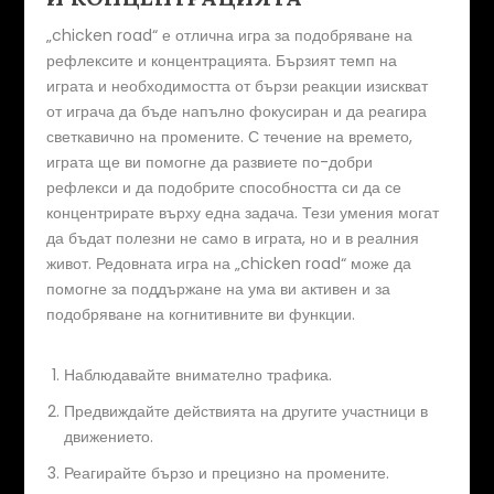
„chicken road“ е отлична игра за подобряване на
рефлексите и концентрацията. Бързият темп на
играта и необходимостта от бързи реакции изискват
от играча да бъде напълно фокусиран и да реагира
светкавично на промените. С течение на времето,
играта ще ви помогне да развиете по-добри
рефлекси и да подобрите способността си да се
концентрирате върху една задача. Тези умения могат
да бъдат полезни не само в играта, но и в реалния
живот. Редовната игра на „chicken road“ може да
помогне за поддържане на ума ви активен и за
подобряване на когнитивните ви функции.
Наблюдавайте внимателно трафика.
Предвиждайте действията на другите участници в
движението.
Реагирайте бързо и прецизно на промените.