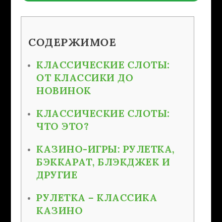
СОДЕРЖИМОЕ
КЛАССИЧЕСКИЕ СЛОТЫ:
ОТ КЛАССИКИ ДО
НОВИНОК
КЛАССИЧЕСКИЕ СЛОТЫ:
ЧТО ЭТО?
КАЗИНО-ИГРЫ: РУЛЕТКА,
БЭККАРАТ, БЛЭКДЖЕК И
ДРУГИЕ
РУЛЕТКА – КЛАССИКА
КАЗИНО