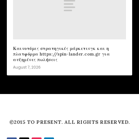
Καινοτόμες στρατηγικές μάρκετινγκ και η
πλατφόρμα https://spin-lander.com.gr για
αυξημένες πωλήσεις
August 7, 2026
©2015 TO PRESENT. ALL RIGHTS RESERVED.