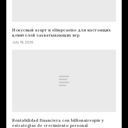
Искусный азарт и olimpcasino для настоящих
ценителей захватывающих игр
July 18, 2026
Rentabilidad financiera con billionairespin y
estrategias de crecimiento personal