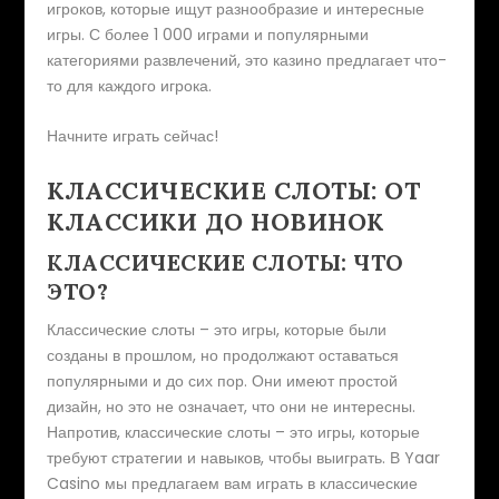
игроков, которые ищут разнообразие и интересные
игры. С более 1 000 играми и популярными
категориями развлечений, это казино предлагает что-
то для каждого игрока.
Начните играть сейчас!
КЛАССИЧЕСКИЕ СЛОТЫ: ОТ
КЛАССИКИ ДО НОВИНОК
КЛАССИЧЕСКИЕ СЛОТЫ: ЧТО
ЭТО?
Классические слоты – это игры, которые были
созданы в прошлом, но продолжают оставаться
популярными и до сих пор. Они имеют простой
дизайн, но это не означает, что они не интересны.
Напротив, классические слоты – это игры, которые
требуют стратегии и навыков, чтобы выиграть. В Yaar
Casino мы предлагаем вам играть в классические