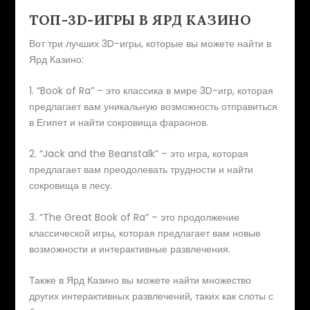
ТОП-3D-ИГРЫ В ЯРД КАЗИНО
Вот три лучших 3D-игры, которые вы можете найти в
Ярд Казино:
1. “Book of Ra” – это классика в мире 3D-игр, которая
предлагает вам уникальную возможность отправиться
в Египет и найти сокровища фараонов.
2. “Jack and the Beanstalk” – это игра, которая
предлагает вам преодолевать трудности и найти
сокровища в лесу.
3. “The Great Book of Ra” – это продолжение
классической игры, которая предлагает вам новые
возможности и интерактивные развлечения.
Также в Ярд Казино вы можете найти множество
других интерактивных развлечений, таких как слоты с