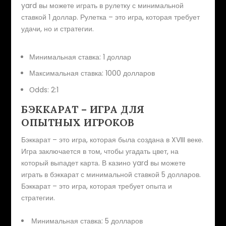
yard вы можете играть в рулетку с минимальной
ставкой 1 доллар. Рулетка – это игра, которая требует
удачи, но и стратегии.
Минимальная ставка: 1 доллар
Максимальная ставка: 1000 долларов
Оdds: 2:1
БЭККАРАТ – ИГРА ДЛЯ
ОПЫТНЫХ ИГРОКОВ
Бэккарат – это игра, которая была создана в XVIII веке.
Игра заключается в том, чтобы угадать цвет, на
который выпадет карта. В казино yard вы можете
играть в бэккарат с минимальной ставкой 5 долларов.
Бэккарат – это игра, которая требует опыта и
стратегии.
Минимальная ставка: 5 долларов