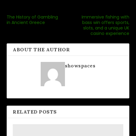
PREVIOUS
NEXT
The History of Gambling
Immersive fishing with
in Ancient Greece
bass win offers sports,
slots, and a unique UK
casino experience
ABOUT THE AUTHOR
showspaces
RELATED POSTS