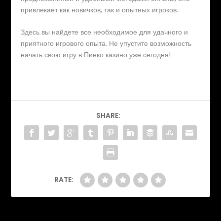
привлекает как новичков, так и опытных игроков.
Здесь вы найдете все необходимое для удачного и
приятного игрового опыта. Не упустите возможность
начать свою игру в Пинко казино уже сегодня!
SHARE:
RATE: