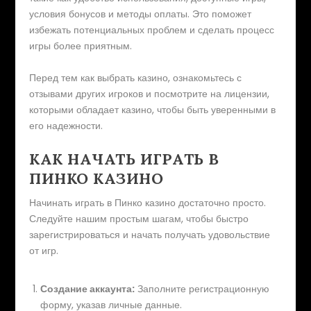
условия бонусов и методы оплаты. Это поможет
избежать потенциальных проблем и сделать процесс
игры более приятным.
Перед тем как выбрать казино, ознакомьтесь с
отзывами других игроков и посмотрите на лицензии,
которыми обладает казино, чтобы быть уверенными в
его надежности.
КАК НАЧАТЬ ИГРАТЬ В
ПИНКО КАЗИНО
Начинать играть в Пинко казино достаточно просто.
Следуйте нашим простым шагам, чтобы быстро
зарегистрироваться и начать получать удовольствие
от игр.
Создание аккаунта:
Заполните регистрационную
форму, указав личные данные.