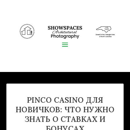
PINCO CASINO ДЛЯ
НОВИЧКОВ: ЧТО НУЖНО
ЗНАТЬ О СТАВКАХ И
БОНУСАХ