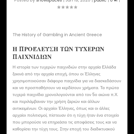
Posted by
showspaces
|
Jun 19, 2026
|
public
|
0
|
The History of Gambling in Ancient Greece
Η ΠΡΟΈΛΕΥΣΗ ΤΩΝ ΤΥΧΕΡΏΝ
ΠΑΙΧΝΙΔΙΏΝ
Η ιστορία των τυχερών παιχνιδιών στην αρχαία Ελλάδα
ξεκινά από την αρχαία εποχή, όπου οι Έλληνες
χρησιμοποιούσαν διάφορα παιχνίδια για να διασκεδάσουν
και να προσπαθήσουν να κερδίσουν χρήματα. Τα πρώτα
τυχερά παιχνίδια χρονολογούνται από τον 5ο αιώνα π.Χ.
και περιλάμβαναν την χρήση ζαριών και άλλων
αντικειμένων. Οι αρχαίοι Έλληνες, όπως και οι άλλες
αρχαίοι πολιτισμοί, πίστευαν ότι η τύχη ήταν ένα στοιχείο
που μπορούσε να επηρεάσει τις αποφάσεις τους και να
καθορίσει την τύχη τους. Στην εποχή του διαδικτυακού