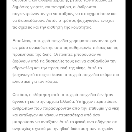
σύνδεσης και αλληλεπίδρασης μεταξύ των ατόμων. Σε
δημόσιες γιορτές και πανηγύρια, οι άνθρωποι
συγκεντρώνονταν για να παίξουν, να στοιχηματίσουν και
να διασκεδάσουν. Αυτός ο τρόπος ψυχαγωγίας ενίσχυε
τις σχέσεις και την αίσθηση της κοινότητας.
Επιπλέον, τα τυχερά παιχνίδια χρησιμοποιούνταν συχνά
ως μέσο ανακούφισης από τις καθημερινές πιέσεις και τις
προκλήσεις της ζωής. Οι παίκτες μπορούσαν να
ξεφύγουν από τις δυσκολίες τους και να αισθανθούν την
αδρεναλίνη και την προσμονή της νίκης. Αυτό το
ψυχαγωγικό στοιχείο έκανε τα τυχερά παιχνίδια ακόμα πιο
ελκυστικά για τον κόσμο.
Ωστόσο, η εξάρτηση από τα τυχερά παιχνίδια δεν ήταν
άγνωστη και στην αρχαία Ελλάδα. Υπήρχαν περιπτώσεις
ανθρώπων που παρασύρονταν από την επιθυμία για νίκη
και κατέληγαν να χάνουν περισσότερα από όσα
μπορούσαν να αντέξουν. Αυτό το φαινόμενο οδήγησε σε
ανησυχίες σχετικά με την ηθική διάσταση των τυχερών