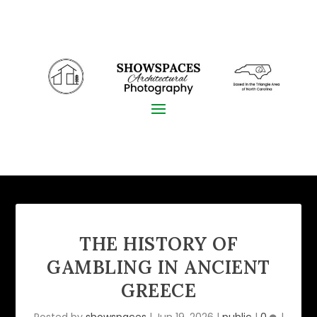
THE HISTORY OF
GAMBLING IN ANCIENT
GREECE