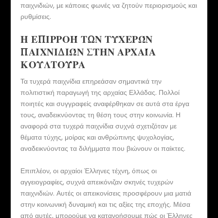
παιχνιδιών, με κάποιες φωνές να ζητούν περιορισμούς και
ρυθμίσεις.
Η ΕΠΙΡΡΟΉ ΤΩΝ ΤΥΧΕΡΏΝ
ΠΑΙΧΝΙΔΙΏΝ ΣΤΗΝ ΑΡΧΑΊΑ
ΚΟΥΛΤΟΎΡΑ
Τα τυχερά παιχνίδια επηρεάσαν σημαντικά την
πολιτιστική παραγωγή της αρχαίας Ελλάδας. Πολλοί
ποιητές και συγγραφείς αναφέρθηκαν σε αυτά στα έργα
τους, αναδεικνύοντας τη θέση τους στην κοινωνία. Η
αναφορά στα τυχερά παιχνίδια συχνά σχετιζόταν με
θέματα τύχης, μοίρας και ανθρώπινης ψυχολογίας,
αναδεικνύοντας τα διλήμματα που βιώνουν οι παίκτες.
Επιπλέον, οι αρχαίοι Έλληνες τέχνη, όπως οι
αγγειογραφίες, συχνά απεικόνιζαν σκηνές τυχερών
παιχνιδιών. Αυτές οι απεικονίσεις προσφέρουν μια ματιά
στην κοινωνική δυναμική και τις αξίες της εποχής. Μέσα
από αυτές, μπορούμε να κατανοήσουμε πώς οι Έλληνες