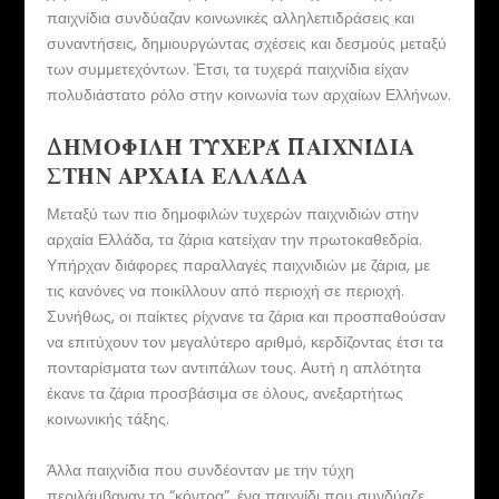
παιχνίδια συνδύαζαν κοινωνικές αλληλεπιδράσεις και
συναντήσεις, δημιουργώντας σχέσεις και δεσμούς μεταξύ
των συμμετεχόντων. Έτσι, τα τυχερά παιχνίδια είχαν
πολυδιάστατο ρόλο στην κοινωνία των αρχαίων Ελλήνων.
ΔΗΜΟΦΙΛΉ ΤΥΧΕΡΆ ΠΑΙΧΝΊΔΙΑ
ΣΤΗΝ ΑΡΧΑΊΑ ΕΛΛΆΔΑ
Μεταξύ των πιο δημοφιλών τυχερών παιχνιδιών στην
αρχαία Ελλάδα, τα ζάρια κατείχαν την πρωτοκαθεδρία.
Υπήρχαν διάφορες παραλλαγές παιχνιδιών με ζάρια, με
τις κανόνες να ποικίλλουν από περιοχή σε περιοχή.
Συνήθως, οι παίκτες ρίχνανε τα ζάρια και προσπαθούσαν
να επιτύχουν τον μεγαλύτερο αριθμό, κερδίζοντας έτσι τα
πονταρίσματα των αντιπάλων τους. Αυτή η απλότητα
έκανε τα ζάρια προσβάσιμα σε όλους, ανεξαρτήτως
κοινωνικής τάξης.
Άλλα παιχνίδια που συνδέονταν με την τύχη
περιλάμβαναν το “κόντρα”, ένα παιχνίδι που συνδύαζε