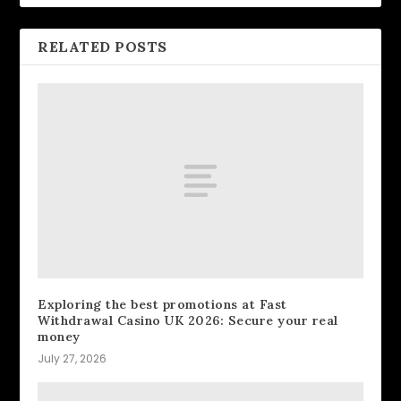
RELATED POSTS
Exploring the best promotions at Fast
Withdrawal Casino UK 2026: Secure your real
money
July 27, 2026