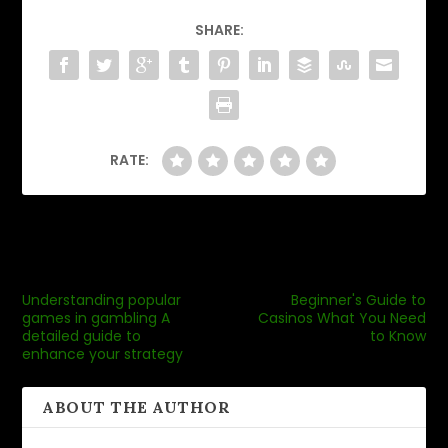
SHARE:
RATE:
PREVIOUS
NEXT
Understanding popular
Beginner's Guide to
games in gambling A
Casinos What You Need
detailed guide to
to Know
enhance your strategy
ABOUT THE AUTHOR