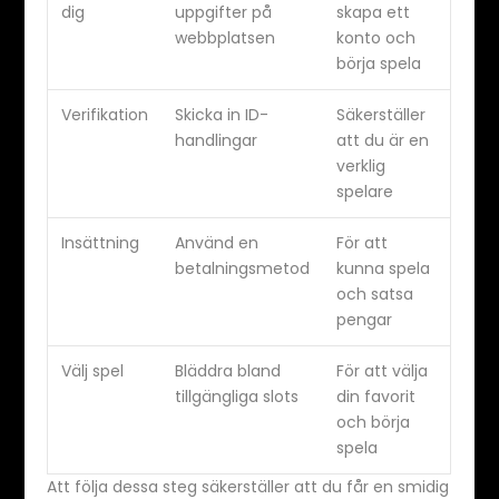
dig
uppgifter på
skapa ett
webbplatsen
konto och
börja spela
Verifikation
Skicka in ID-
Säkerställer
handlingar
att du är en
verklig
spelare
Insättning
Använd en
För att
betalningsmetod
kunna spela
och satsa
pengar
Välj spel
Bläddra bland
För att välja
tillgängliga slots
din favorit
och börja
spela
Att följa dessa steg säkerställer att du får en smidig