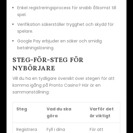
Enkel registreringsprocess för snabb åtkomst till
spel.
Verifikation säkerställer trygghet och skydd för
spelare.
Google Pay erbjuder en säker och smidig
betalningslösning.
STEG-FÖR-STEG FÖR
NYBÖRJARE
Vill du ha en tydligare översikt över stegen för att
komma igång på Pronto Casino? Här är en
sammanställning:
Steg
Vad du ska
Varför det
göra
är viktigt
Registrera
Fyll i dina
För att