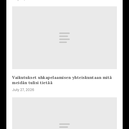
Vaikutukset uhkapelaamisen yhteiskuntaan mitä
meidän tulisi tietää
July 27, 2026