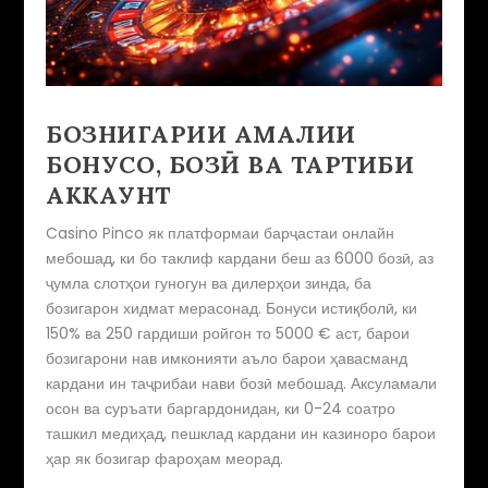
БОЗНИГАРИИ АМАЛИИ
БОНУСҲО, БОЗӢ ВА ТАРТИБИ
АККАУНТ
Casino Pinco як платформаи барҷастаи онлайн
мебошад, ки бо таклиф кардани беш аз 6000 бозӣ, аз
ҷумла слотҳои гуногун ва дилерҳои зинда, ба
бозигарон хидмат мерасонад. Бонуси истиқболӣ, ки
150% ва 250 гардиши ройгон то 5000 € аст, барои
бозигарони нав имконияти аъло барои ҳавасманд
кардани ин таҷрибаи нави бозӣ мебошад. Аксуламали
осон ва суръати баргардонидан, ки 0-24 соатро
ташкил медиҳад, пешклад кардани ин казиноро барои
ҳар як бозигар фароҳам меорад.