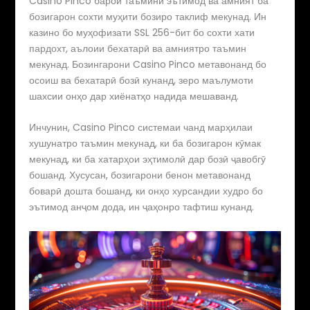
Casino Pinco барои таъмини эътимод ва амният ба
бозигарон сохти муҳити бозиро таклиф мекунад. Ин
казино бо муҳофизати SSL 256-бит бо сохти хати
пардохт, аълоии бехатарӣ ва амниятро таъмин
мекунад. Бозингарони Casino Pinco метавонанд бо
осоиш ва бехатарӣ бозӣ кунанд, зеро маълумоти
шахсии онҳо дар хиёнатҳо надида мешаванд.
Инчунин, Casino Pinco системаи чанд марҳилаи
хушунатро таъмин мекунад, ки ба бозигарон кӯмак
мекунад, ки ба хатарҳои эҳтимолӣ дар бозӣ ҷавобгӯ
бошанд. Хусусан, бозигарони бенон метавонанд
боварӣ дошта бошанд, ки онҳо хурсандии худро бо
эътимод анҷом дода, ин ҷаҳонро тафтиш кунанд.