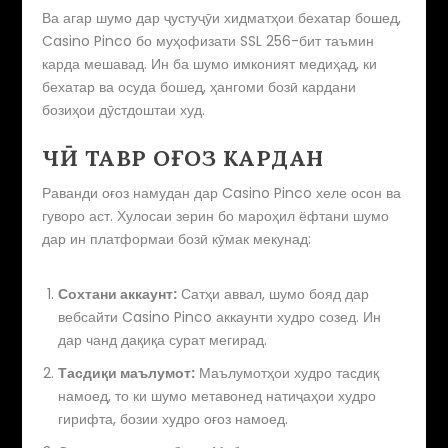
Ва агар шумо дар ҷустуҷӯи хидматҳои бехатар бошед,
Casino Pinco бо муҳофизати SSL 256-бит таъмин
карда мешавад. Ин ба шумо имконият медиҳад, ки
бехатар ва осуда бошед, ҳангоми бозӣ кардани
бозиҳои дӯстдоштаи худ.
ЧӢ ТАВР ОҒОЗ КАРДАН
Раванди оғоз намудан дар Casino Pinco хеле осон ва
гуворо аст. Хулосаи зерин бо мароҳил ёфтани шумо
дар ин платформаи бозӣ кӯмак мекунад:
Сохтани аккаунт:
Сатҳи аввал, шумо бояд дар
вебсайти Casino Pinco аккаунти худро созед. Ин
дар чанд дақиқа сурат мегирад.
Тасдиқи маълумот:
Маълумотҳои худро тасдиқ
намоед, то ки шумо метавонед натиҷаҳои худро
гирифта, бозии худро оғоз намоед.