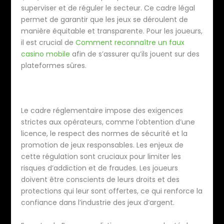
superviser et de réguler le secteur. Ce cadre légal
permet de garantir que les jeux se déroulent de
manière équitable et transparente. Pour les joueurs,
il est crucial de
Comment reconnaître un faux
casino mobile
afin de s’assurer qu’ils jouent sur des
plateformes sûres.
Le cadre réglementaire impose des exigences
strictes aux opérateurs, comme l’obtention d’une
licence, le respect des normes de sécurité et la
promotion de jeux responsables. Les enjeux de
cette régulation sont cruciaux pour limiter les
risques d’addiction et de fraudes. Les joueurs
doivent être conscients de leurs droits et des
protections qui leur sont offertes, ce qui renforce la
confiance dans l’industrie des jeux d’argent.