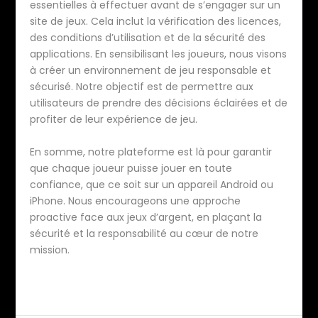
essentielles à effectuer avant de s’engager sur un
site de jeux. Cela inclut la vérification des licences,
des conditions d’utilisation et de la sécurité des
applications. En sensibilisant les joueurs, nous visons
à créer un environnement de jeu responsable et
sécurisé. Notre objectif est de permettre aux
utilisateurs de prendre des décisions éclairées et de
profiter de leur expérience de jeu.
En somme, notre plateforme est là pour garantir
que chaque joueur puisse jouer en toute
confiance, que ce soit sur un appareil Android ou
iPhone. Nous encourageons une approche
proactive face aux jeux d’argent, en plaçant la
sécurité et la responsabilité au cœur de notre
mission.