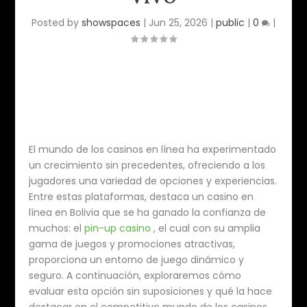
Posted by
showspaces
|
Jun 25, 2026
|
public
|
0
|
El mundo de los casinos en línea ha experimentado
un crecimiento sin precedentes, ofreciendo a los
jugadores una variedad de opciones y experiencias.
Entre estas plataformas, destaca un casino en
línea en Bolivia que se ha ganado la confianza de
muchos: el
pin-up casino
, el cual con su amplia
gama de juegos y promociones atractivas,
proporciona un entorno de juego dinámico y
seguro. A continuación, exploraremos cómo
evaluar esta opción sin suposiciones y qué la hace
destacar en el competitivo mundo de los casinos