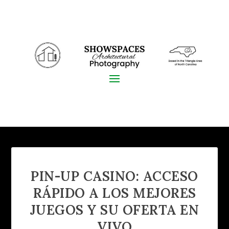
PIN-UP CASINO: ACCESO
RÁPIDO A LOS MEJORES
JUEGOS Y SU OFERTA EN
VIVO