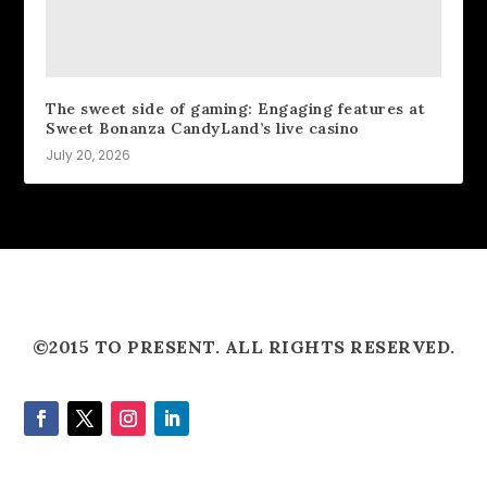
The sweet side of gaming: Engaging features at
Sweet Bonanza CandyLand’s live casino
July 20, 2026
©2015 TO PRESENT. ALL RIGHTS RESERVED.