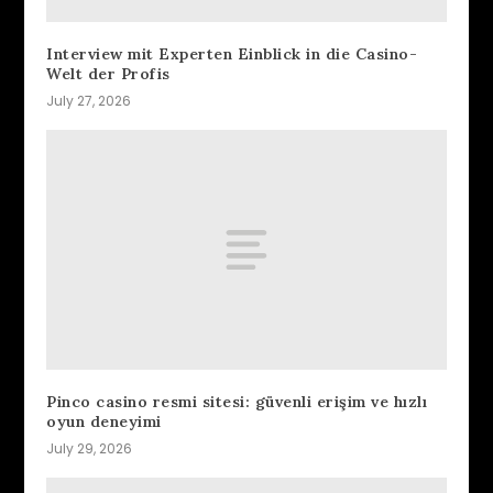
Interview mit Experten Einblick in die Casino-
Welt der Profis
July 27, 2026
Pinco casino resmi sitesi: güvenli erişim ve hızlı
oyun deneyimi
July 29, 2026