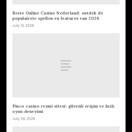
Beste Online Casino Nederland: ontdek de
populairste spellen en features van 2026
July 13, 2026
Pinco casino resmi sitesi: güvenli erişim ve hızlı
oyun deneyimi
July 29, 2026