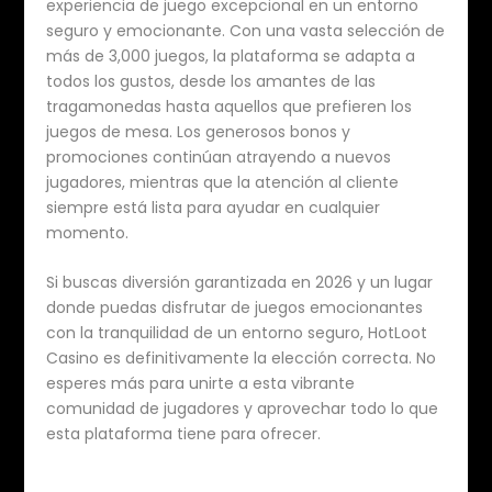
experiencia de juego excepcional en un entorno
seguro y emocionante. Con una vasta selección de
más de 3,000 juegos, la plataforma se adapta a
todos los gustos, desde los amantes de las
tragamonedas hasta aquellos que prefieren los
juegos de mesa. Los generosos bonos y
promociones continúan atrayendo a nuevos
jugadores, mientras que la atención al cliente
siempre está lista para ayudar en cualquier
momento.
Si buscas diversión garantizada en 2026 y un lugar
donde puedas disfrutar de juegos emocionantes
con la tranquilidad de un entorno seguro, HotLoot
Casino es definitivamente la elección correcta. No
esperes más para unirte a esta vibrante
comunidad de jugadores y aprovechar todo lo que
esta plataforma tiene para ofrecer.