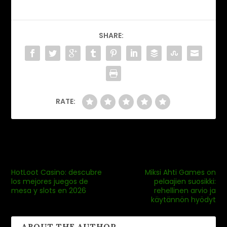
SHARE:
RATE:
PREVIOUS
NEXT
HotLoot Casino: descubre
Miksi Ahti Games on
los mejores juegos de
pelaajien suosikki:
mesa y slots en 2026
rehellinen arvio ja
käytännön hyödyt
ABOUT THE AUTHOR