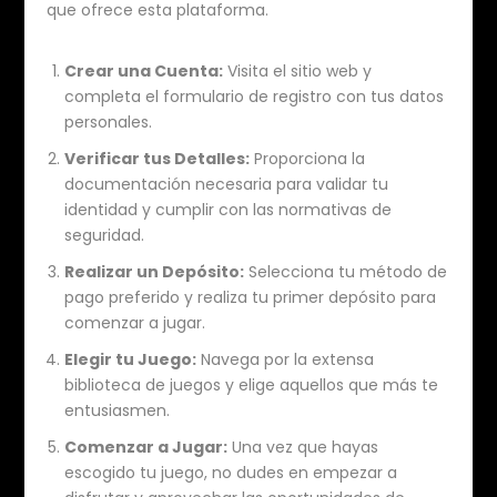
que ofrece esta plataforma.
Crear una Cuenta:
Visita el sitio web y
completa el formulario de registro con tus datos
personales.
Verificar tus Detalles:
Proporciona la
documentación necesaria para validar tu
identidad y cumplir con las normativas de
seguridad.
Realizar un Depósito:
Selecciona tu método de
pago preferido y realiza tu primer depósito para
comenzar a jugar.
Elegir tu Juego:
Navega por la extensa
biblioteca de juegos y elige aquellos que más te
entusiasmen.
Comenzar a Jugar:
Una vez que hayas
escogido tu juego, no dudes en empezar a