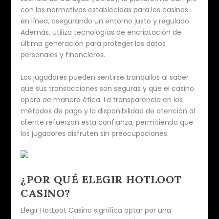
con las normativas establecidas para los casinos
en línea, asegurando un entorno justo y regulado.
Además, utiliza tecnologías de encriptación de
última generación para proteger los datos
personales y financieros.
Los jugadores pueden sentirse tranquilos al saber
que sus transacciones son seguras y que el casino
opera de manera ética. La transparencia en los
métodos de pago y la disponibilidad de atención al
cliente refuerzan esta confianza, permitiendo que
los jugadores disfruten sin preocupaciones.
¿POR QUÉ ELEGIR HOTLOOT
CASINO?
Elegir HotLoot Casino significa optar por una