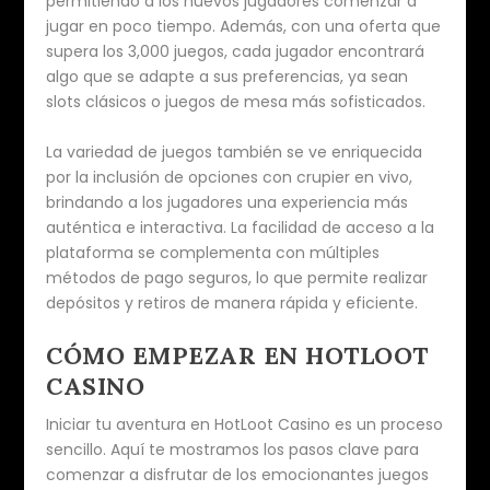
permitiendo a los nuevos jugadores comenzar a
jugar en poco tiempo. Además, con una oferta que
supera los 3,000 juegos, cada jugador encontrará
algo que se adapte a sus preferencias, ya sean
slots clásicos o juegos de mesa más sofisticados.
La variedad de juegos también se ve enriquecida
por la inclusión de opciones con crupier en vivo,
brindando a los jugadores una experiencia más
auténtica e interactiva. La facilidad de acceso a la
plataforma se complementa con múltiples
métodos de pago seguros, lo que permite realizar
depósitos y retiros de manera rápida y eficiente.
CÓMO EMPEZAR EN HOTLOOT
CASINO
Iniciar tu aventura en HotLoot Casino es un proceso
sencillo. Aquí te mostramos los pasos clave para
comenzar a disfrutar de los emocionantes juegos