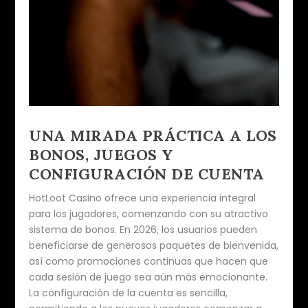
UNA MIRADA PRÁCTICA A LOS
BONOS, JUEGOS Y
CONFIGURACIÓN DE CUENTA
HotLoot Casino ofrece una experiencia integral
para los jugadores, comenzando con su atractivo
sistema de bonos. En 2026, los usuarios pueden
beneficiarse de generosos paquetes de bienvenida,
así como promociones continuas que hacen que
cada sesión de juego sea aún más emocionante.
La configuración de la cuenta es sencilla,