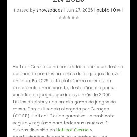
Posted by
showspaces
|
Jun 27, 2026
|
public
|
0
|
HotLoot Casino se ha consolidado como un destino
destacado para los amantes de los juegos de azar
en línea. En 2026, esta plataforma ofrece una
experiencia emocionante, destacándose por su
variedad de juegos, que incluye más de 3,000
títulos de slots y una amplia gama de juegos de
mesa. Con su licencia otorgada por Curaçao
(CGCB), HotLoot Casino garantiza un ambiente
seguro y regulado para todos sus usuarios. Si
buscas diversión en
HotLoot Casino
y
oportunidades de ganar, este casino es una