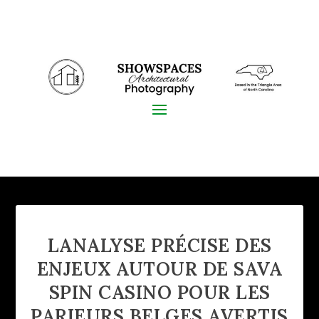
LANALYSE PRÉCISE DES
ENJEUX AUTOUR DE SAVA
SPIN CASINO POUR LES
PARIEURS BELGES AVERTIS