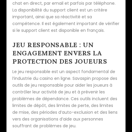
chat en direct, par email et parfois par téléphone.
La disponibilité du support client est un critère
important, ainsi que sa réactivité et sa
compétence. Il est également important de vérifier
si le support client est disponible en français.
JEU RESPONSABLE : UN
ENGAGEMENT ENVERS LA
PROTECTION DES JOUEURS
Le jeu responsable est un aspect fondamental de
l’industrie du casino en ligne. Savaspin propose des
outils de jeu responsable pour aider les joueurs à
contrôler leur activité de jeu et à prévenir les
problèmes de dépendance. Ces outils incluent des
limites de dépôt, des limites de perte, des limites
de mise, des périodes d’auto-exclusion et des liens
vers des organisations d’aide aux personnes
souffrant de problèmes de jeu.