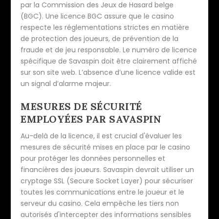
par la Commission des Jeux de Hasard belge
(BGC). Une licence BGC assure que le casino
respecte les réglementations strictes en matière
de protection des joueurs, de prévention de la
fraude et de jeu responsable. Le numéro de licence
spécifique de Savaspin doit être clairement affiché
sur son site web. L’absence d’une licence valide est
un signal d’alarme majeur.
MESURES DE SÉCURITÉ
EMPLOYÉES PAR SAVASPIN
Au-delà de la licence, il est crucial d'évaluer les
mesures de sécurité mises en place par le casino
pour protéger les données personnelles et
financières des joueurs. Savaspin devrait utiliser un
cryptage SSL (Secure Socket Layer) pour sécuriser
toutes les communications entre le joueur et le
serveur du casino. Cela empêche les tiers non
autorisés d'intercepter des informations sensibles