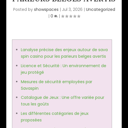
Posted by
showspaces
|
Jul 3, 2026
|
Uncategorized
|
0
|
Lanalyse précise des enjeux autour de sava
spin casino pour les parieurs belges avertis
Licence et Sécurité : Un environnement de
jeu protégé
Mesures de sécurité employées par
Savaspin
Catalogue de Jeux : Une offre variée pour
tous les goûts
Les différentes catégories de jeux
proposées