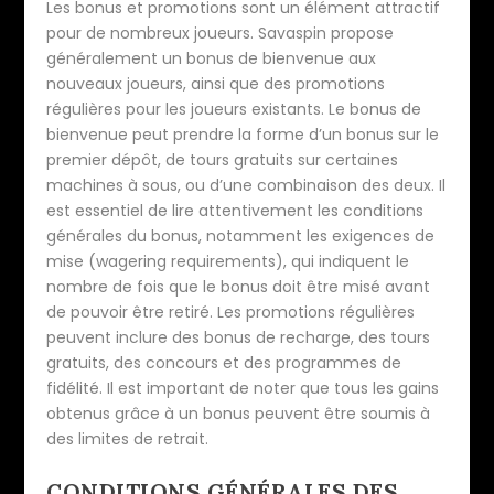
Les bonus et promotions sont un élément attractif
pour de nombreux joueurs. Savaspin propose
généralement un bonus de bienvenue aux
nouveaux joueurs, ainsi que des promotions
régulières pour les joueurs existants. Le bonus de
bienvenue peut prendre la forme d’un bonus sur le
premier dépôt, de tours gratuits sur certaines
machines à sous, ou d’une combinaison des deux. Il
est essentiel de lire attentivement les conditions
générales du bonus, notamment les exigences de
mise (wagering requirements), qui indiquent le
nombre de fois que le bonus doit être misé avant
de pouvoir être retiré. Les promotions régulières
peuvent inclure des bonus de recharge, des tours
gratuits, des concours et des programmes de
fidélité. Il est important de noter que tous les gains
obtenus grâce à un bonus peuvent être soumis à
des limites de retrait.
CONDITIONS GÉNÉRALES DES