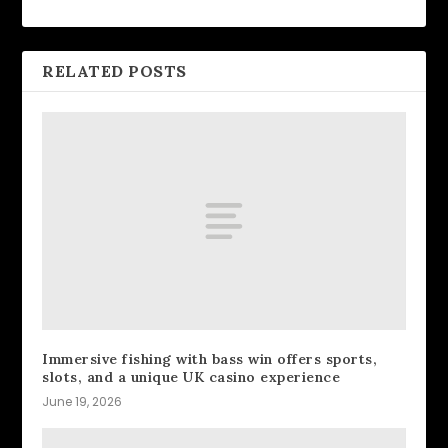
RELATED POSTS
Immersive fishing with bass win offers sports,
slots, and a unique UK casino experience
June 19, 2026