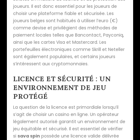
joueurs. Il est donc essentiel pour les joueurs de
choisir une plateforme fiable et sécurisée. Les
joueurs belges sont habitués à utiliser l’euro (€)
comme devise et privilégient des méthodes de
paiement locales telles que Bancontact, Payconiq,
ainsi que les cartes Visa et Mastercard. Les
portefeuilles électroniques comme Skrill et Neteller
sont également populaires, et certains joueurs
s’intéressent aux cryptomonnaies.
LICENCE ET SÉCURITÉ : UN
ENVIRONNEMENT DE JEU
PROTÉGÉ
La question de la licence est primordiale lorsqu’il
s’agit de choisir un casino en ligne. Un opérateur
légalement autorisé garantit un environnement de
jeu équitable et sécurisé. Il est essentiel de vérifier
si
sava spin
possède une licence valide délivrée